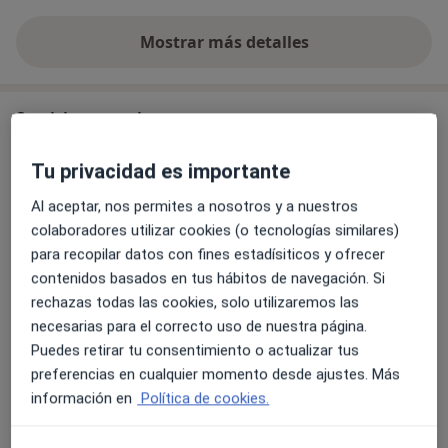
Mostrar más detalles
sobre la experiencia
Servicios y precios
Primera visita Terapia Ocupacional
Tu privacidad es importante
Desde 0 €
Detalles
Al aceptar, nos permites a nosotros y a nuestros
colaboradores utilizar cookies (o tecnologías similares)
Terapia Ocupacional Tratamiento
para recopilar datos con fines estadísiticos y ofrecer
Desde 0 €
Detalles
contenidos basados en tus hábitos de navegación. Si
rechazas todas las cookies, solo utilizaremos las
Tratamiento para Trastorno del Espectro del Autismo
necesarias para el correcto uso de nuestra página.
(TEA)
Puedes retirar tu consentimiento o actualizar tus
Detalles
preferencias en cualquier momento desde ajustes. Más
información en
Política de cookies.
¿Cómo funcionan los precios?