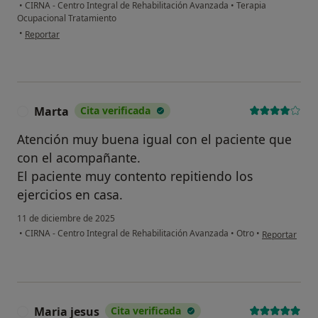
•
CIRNA - Centro Integral de Rehabilitación Avanzada
•
Terapia
Ocupacional Tratamiento
en opinión del usuario Mateo Fierro
•
Reportar
Marta
Cita verificada
M
Atención muy buena igual con el paciente que
con el acompañante.
El paciente muy contento repitiendo los
ejercicios en casa.
11 de diciembre de 2025
en opinión del
•
CIRNA - Centro Integral de Rehabilitación Avanzada
•
Otro
•
Reportar
Maria jesus
Cita verificada
M