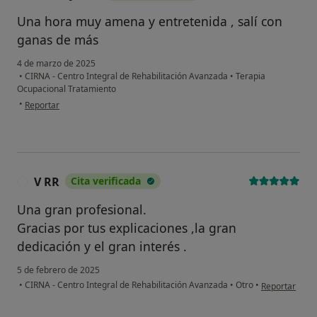
Una hora muy amena y entretenida , salí con
ganas de más
4 de marzo de 2025
•
CIRNA - Centro Integral de Rehabilitación Avanzada
•
Terapia
Ocupacional Tratamiento
en opinión del usuario Maria jesus
•
Reportar
V RR
Cita verificada
V
Una gran profesional.
Gracias por tus explicaciones ,la gran
dedicación y el gran interés .
5 de febrero de 2025
en opinión del
•
CIRNA - Centro Integral de Rehabilitación Avanzada
•
Otro
•
Reportar