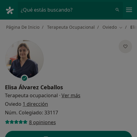
Men
¿Qué estás buscando?
Página De Inicio
Terapeuta Ocupacional
Oviedo
Eli
Cambiar
Elisa Álvarez Ceballos
sobre las especializacio
Terapeuta ocupacional
·
Ver más
Oviedo
1 dirección
Núm. Colegiado: 33117
8 opiniones