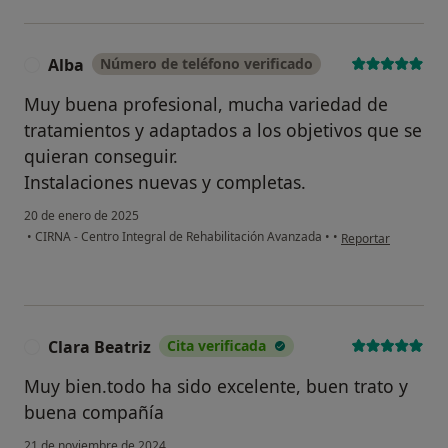
Alba
Número de teléfono verificado
A
Muy buena profesional, mucha variedad de
tratamientos y adaptados a los objetivos que se
quieran conseguir.
Instalaciones nuevas y completas.
20 de enero de 2025
en opinión del usua
•
CIRNA - Centro Integral de Rehabilitación Avanzada
•
•
Reportar
Clara Beatriz
Cita verificada
C
Muy bien.todo ha sido excelente, buen trato y
buena compañía
21 de noviembre de 2024