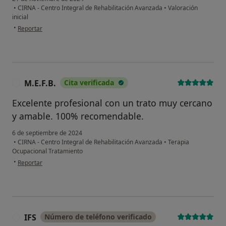
•
CIRNA - Centro Integral de Rehabilitación Avanzada
•
Valoración
inicial
en opinión del usuario Clara Beatriz
•
Reportar
M.E.F.B.
Cita verificada
M
Excelente profesional con un trato muy cercano
y amable. 100% recomendable.
6 de septiembre de 2024
•
CIRNA - Centro Integral de Rehabilitación Avanzada
•
Terapia
Ocupacional Tratamiento
en opinión del usuario M.E.F.B.
•
Reportar
IFS
Número de teléfono verificado
I