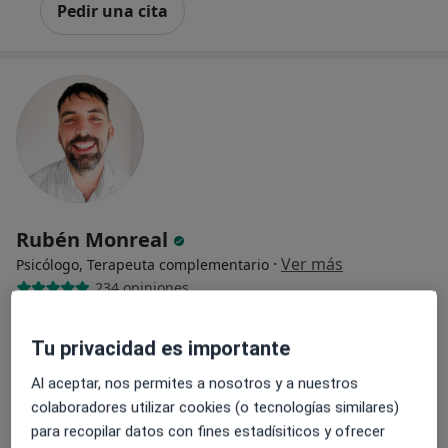
Pedir una cita
Rubén Monreal
·
Ver más
Psicólogo, Terapeuta complementario
234 opiniones
Ansiedad, autoestima, depresión, cambios y estrés
Tu privacidad es importante
Miedo, relaciones, límites, decisiones y deporte
Desde 2016 · Online, presencial y fines de semana
Al aceptar, nos permites a nosotros y a nuestros
colaboradores utilizar cookies (o tecnologías similares)
Dirección
Online
para recopilar datos con fines estadísiticos y ofrecer