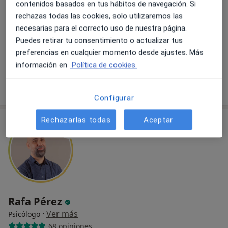
contenidos basados en tus hábitos de navegación. Si
rechazas todas las cookies, solo utilizaremos las
Av. Fundación Príncipe de Asturias 8, Oviedo
•
Mapa
necesarias para el correcto uso de nuestra página.
Ruben Monreal Psicólogo en Oviedo
Puedes retirar tu consentimiento o actualizar tus
Consulta online
75 €
preferencias en cualquier momento desde ajustes. Más
Este especialista no ofrece reserva de cita online en esta dirección.
información en
Política de cookies.
Pedir una cita
Configurar
Rechazarlas todas
Aceptar
Rafa Pérez
·
Ver más
Psicólogo
68 opiniones