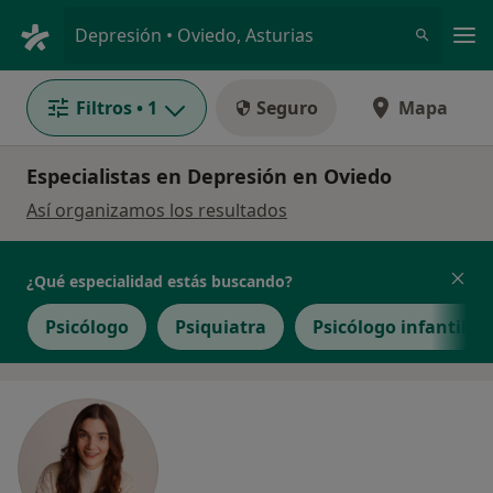
Men
Depresión • Oviedo, Asturias
Filtros
• 1
Seguro
Mapa
Especialistas en Depresión en Oviedo
Así organizamos los resultados
¿Qué especialidad estás buscando?
Psicólogo
Psiquiatra
Psicólogo infantil