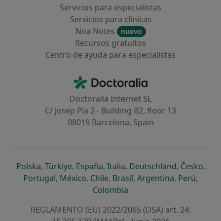
Servicios para especialistas
Servicios para clínicas
Noa Notes
nuevo
Recursos gratuitos
Centro de ayuda para especialistas
Contacto
Doctoralia - Página de inicio
Doctoralia Internet SL
C/ Josep Pla 2 - Building B2, floor 13
08019 Barcelona, Spain
se abre en una nueva pestaña
se abre en una nueva pestaña
se abre en una nueva pestaña
se abre en una nueva pes
se abre en 
se a
Polska
,
Türkiye
,
España
,
Italia
,
Deutschland
,
Česko
,
se abre en una nueva pestaña
se abre en una nueva pestaña
se abre en una nueva pestaña
se abre en una nueva p
se abre en 
se abr
Portugal
,
México
,
Chile
,
Brasil
,
Argentina
,
Perú
,
se abre en una nueva pe
Colombia
REGLAMENTO (EU) 2022/2065 (DSA) art. 24: