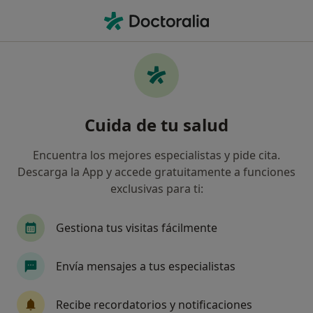
Men
Depresión • Gijón, Asturias
Filtros
• 1
Seguro
Mapa
Especialistas en Depresión en Gijón
Cuida de tu salud
Así organizamos los resultados
Encuentra los mejores especialistas y pide cita.
Descarga la App y accede gratuitamente a funciones
¿Qué especialidad estás buscando?
exclusivas para ti:
Psicólogo
Psicólogo infantil
Psiquiatra
Gestiona tus visitas fácilmente
Envía mensajes a tus especialistas
Recibe recordatorios y notificaciones