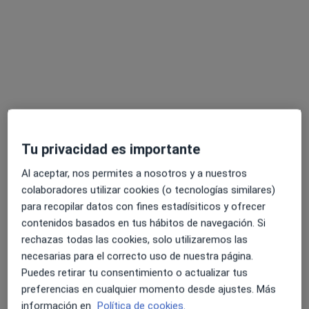
Dirección
Online
C. de la Muralla 9, Gijón
•
Mapa
Rubén Monreal Psicólogo en Gijón
Consulta online
80 €
Este especialista no ofrece reserva de cita online en esta dirección.
Pedir una cita
Tu privacidad es importante
Al aceptar, nos permites a nosotros y a nuestros
colaboradores utilizar cookies (o tecnologías similares)
para recopilar datos con fines estadísiticos y ofrecer
contenidos basados en tus hábitos de navegación. Si
rechazas todas las cookies, solo utilizaremos las
necesarias para el correcto uso de nuestra página.
Puedes retirar tu consentimiento o actualizar tus
Dr. Christian Zanon
preferencias en cualquier momento desde ajustes. Más
·
Ver más
información en
Política de cookies.
Psicólogo, Psicólogo infantil