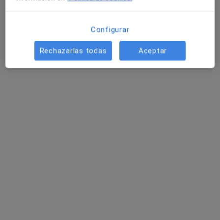
131 opiniones
Configurar
Dirección
Online
Rechazarlas todas
Aceptar
Calle Claudio Alvaro gonzalez s/n, Gijón
•
Mapa
Centro de Psicología Zanón
Primera visita Psicología
100 €
Este especialista no ofrece reserva de cita online en esta dirección.
Pedir una cita