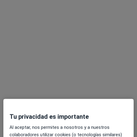
Graciela Marina Matute Clavier
·
Ver más
Médico estético
60 opiniones
Dirección 1
Dirección 2
Paseo Begoña 12, Gijón
•
Mapa
Clínicas Farma
Visita Medicina Estética y Cirugía Cosmética
Precio sin especificar
Tu privacidad es importante
Este especialista no ofrece reserva de cita online en esta dirección.
Al aceptar, nos permites a nosotros y a nuestros
Pedir una cita
colaboradores utilizar cookies (o tecnologías similares)