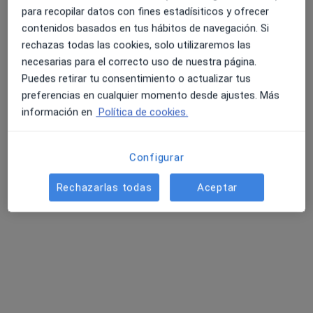
para recopilar datos con fines estadísiticos y ofrecer
contenidos basados en tus hábitos de navegación. Si
rechazas todas las cookies, solo utilizaremos las
necesarias para el correcto uso de nuestra página.
Puedes retirar tu consentimiento o actualizar tus
preferencias en cualquier momento desde ajustes. Más
información en
Política de cookies.
Dra. Silvia Berjón Argente
Configurar
·
Ver más
Médico estético, Médico general, Urgenciólogo
144 opiniones
Rechazarlas todas
Aceptar
Dirección
Online
Gijón
•
Mapa
Dra. Silvia Berjón Argente
Primera visita Medicina Estética y Cirugía Cosmética
50 €