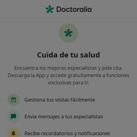
Men
Hiperhidrosis • Gijón, Asturias
Filtros
• 1
Seguro
Mapa
Especialistas en Hiperhidrosis en Gijón
Cuida de tu salud
Así organizamos los resultados
Encuentra los mejores especialistas y pide cita.
Descarga la App y accede gratuitamente a funciones
¿Qué especialidad estás buscando?
exclusivas para ti:
Médico estético
Dermatólogo
Otorrino
Gestiona tus visitas fácilmente
Envía mensajes a tus especialistas
Recibe recordatorios y notificaciones