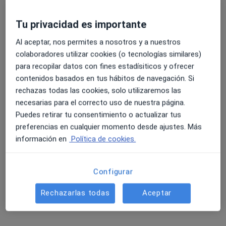
Tu privacidad es importante
4.6 y 4.8 de valoración media en Google Play y Apple
Al aceptar, nos permites a nosotros y a nuestros
Dr. Francesc Pérez Ceresuela
Store
colaboradores utilizar cookies (o tecnologías similares)
Ginecólogo
para recopilar datos con fines estadísiticos y ofrecer
29 opiniones
contenidos basados en tus hábitos de navegación. Si
rechazas todas las cookies, solo utilizaremos las
Av. del Dr. Ferran, 73, Sant Carles de la Ràpita
•
Mapa
necesarias para el correcto uso de nuestra página.
IME Institut Mèdic Especialitzat Montsiá Salut
Puedes retirar tu consentimiento o actualizar tus
Visita Ginecología y Obstetricia
Precio sin especificar
preferencias en cualquier momento desde ajustes. Más
Este especialista no ofrece reserva de cita online en esta dirección.
información en
Política de cookies.
Pedir una cita
Configurar
Rechazarlas todas
Aceptar