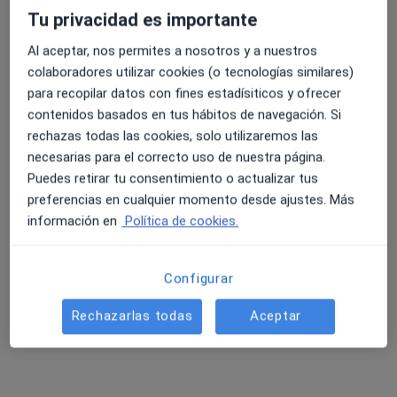
Tu privacidad es importante
Al aceptar, nos permites a nosotros y a nuestros
4.6 y 4.8 de valoración media en Google Play y Apple
colaboradores utilizar cookies (o tecnologías similares)
Deltamedic, Sant Carles de la Rapita
Store
para recopilar datos con fines estadísiticos y ofrecer
·
Ver más
Analista clínico, Enfermero, Fisioterapeuta
contenidos basados en tus hábitos de navegación. Si
125 opiniones
rechazas todas las cookies, solo utilizaremos las
necesarias para el correcto uso de nuestra página.
PLAÇA DEL COC, 3 BAJOS, Sant Carles de la Ràpita
•
Mapa
Puedes retirar tu consentimiento o actualizar tus
Deltamedic, Sant Carles de la Rapita
preferencias en cualquier momento desde ajustes. Más
Primera visita Podología
28 €
información en
Política de cookies.
Mostrar más servicios
Ningún profesional de este centro tiene citas disponibles
Configurar
Mostrar perfil
Rechazarlas todas
Aceptar