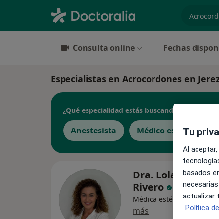
especiali
Consulta online
Fechas dispon
Especialistas en Acrocordones en Jerez
¿Qué especialidad estás buscando?
Anestesista
Médico estético
Tu priv
Al aceptar,
tecnologías
basados en
Dra. Lola Sánchez
necesarias
Rivero
actualizar
Médica estética, Anestesi
Política d
más