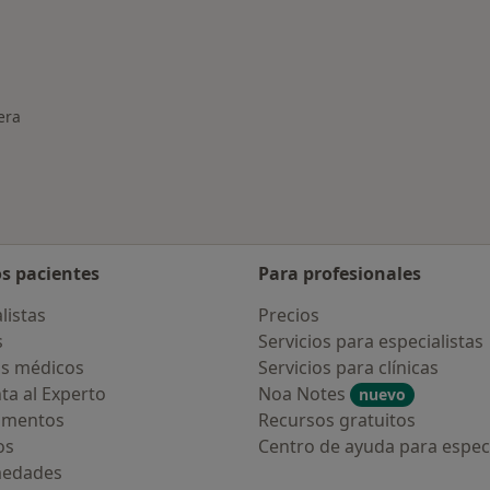
medades en Jerez de la Frontera
era
os pacientes
Para profesionales
listas
Precios
s
Servicios para especialistas
s médicos
Servicios para clínicas
ta al Experto
Noa Notes
nuevo
amentos
Recursos gratuitos
os
Centro de ayuda para especi
medades