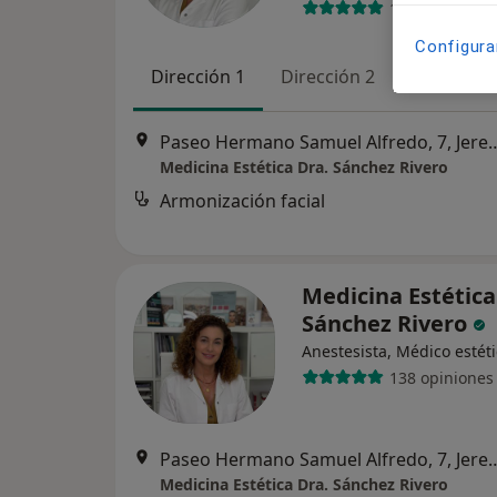
138 opiniones
Configura
Dirección 1
Dirección 2
Dirección 
Paseo Hermano Samuel Alfredo, 7,
Medicina Estética Dra. Sánchez Rivero
Armonización facial
Medicina Estética
Sánchez Rivero
Anestesista, Médico estét
138 opiniones
Paseo Hermano Samuel Alfredo, 7,
Medicina Estética Dra. Sánchez Rivero