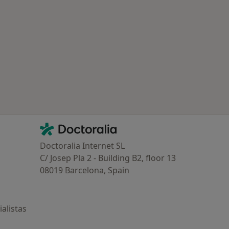
Contacto
Doctoralia - Página de inicio
Doctoralia Internet SL
C/ Josep Pla 2 - Building B2, floor 13
08019 Barcelona, Spain
alistas