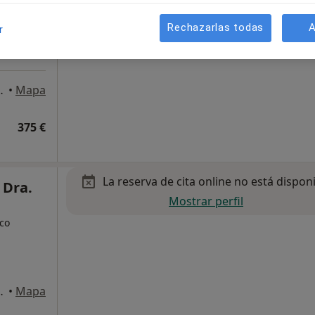
Rechazarlas todas
A
r
3
Dirección 4
 Jerez de la Frontera
•
Mapa
375 €
La reserva de cita online no está dispon
 Dra.
Mostrar perfil
ico
 Jerez de la Frontera
•
Mapa