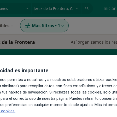
dad, enfermedad o nombre
p. ej. Madrid
Iniciar
ibles
Más filtros
•
1
 de la Frontera
Así organizamos los re
acidad es importante
 nos permites a nosotros y a nuestros colaboradores utilizar cooki
 similares) para recopilar datos con fines estadísiticos y ofrecer 
La reserva de cita online no está dispon
 tus hábitos de navegación. Si rechazas todas las cookies, solo uti
Pedir una cita
 para el correcto uso de nuestra página. Puedes retirar tu consenti
 tus preferencias en cualquier momento desde ajustes. Más informa
·
Ver
sta
e cookies.