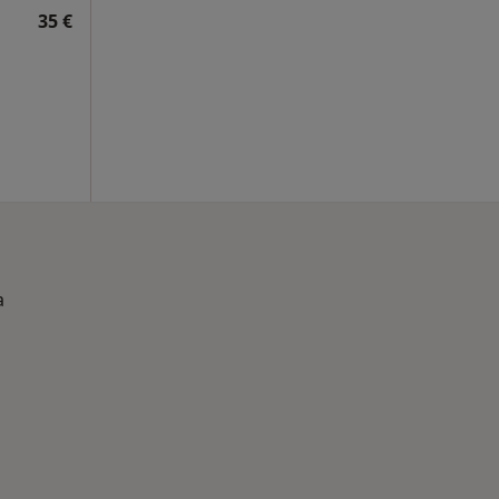
35 €
a