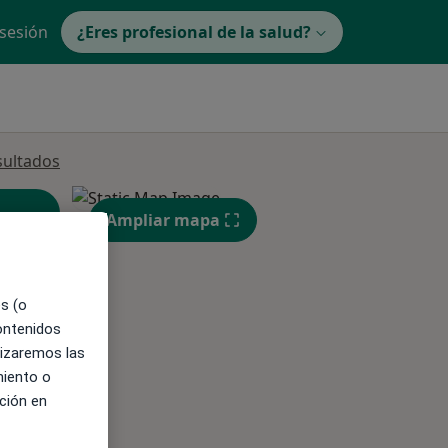
 sesión
¿Eres profesional de la salud?
sultados
Ampliar mapa
es (o
contenidos
ible
lizaremos las
miento o
ción en