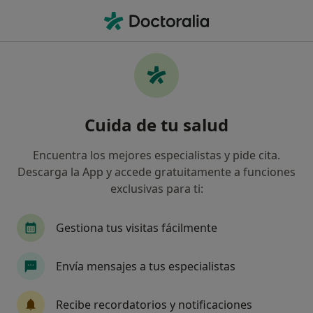
Men
Disfunción Del Plexo Braquial • Jerez de la Frontera, Cádiz
Filtros
• 1
Seguro
Mapa
Especialistas en Disfunción del plexo
Cuida de tu salud
braquial en Jerez de la Frontera
Así organizamos los resultados
Encuentra los mejores especialistas y pide cita.
Descarga la App y accede gratuitamente a funciones
exclusivas para ti:
¿Qué especialidad estás buscando?
Neurofisiólogo clínico
Cardiólogo
Cirujan
Gestiona tus visitas fácilmente
Envía mensajes a tus especialistas
Recibe recordatorios y notificaciones