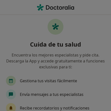
Men
Adicción Tragaperras • Aldaia, Valencia
Filtros
• 1
Mapa
Especialistas en Adicción tragaperras en
Cuida de tu salud
Aldaia
Así organizamos los resultados
Encuentra los mejores especialistas y pide cita.
Descarga la App y accede gratuitamente a funciones
exclusivas para ti:
¿Qué especialidad estás buscando?
Psicólogo
Psicólogo infantil
Gestiona tus visitas fácilmente
Envía mensajes a tus especialistas
Recibe recordatorios y notificaciones