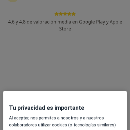
4.6 y 4.8 de valoración media en Google Play y Apple
Mari Pérez Maldonado
Store
·
Ver más
Psicóloga, Psicóloga infantil, Sexóloga
228 opiniones
Dirección
Online
Carrer de Libertad 1, pta 2, Burjassot
•
Mapa
CLINICA ALCOCER
Consulta online
80 €
Este especialista no ofrece reserva de cita online en esta dirección.
Tu privacidad es importante
Pedir una cita
Al aceptar, nos permites a nosotros y a nuestros
colaboradores utilizar cookies (o tecnologías similares)