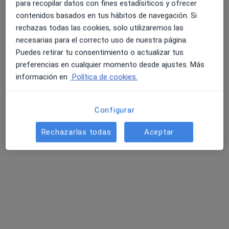
para recopilar datos con fines estadísiticos y ofrecer
contenidos basados en tus hábitos de navegación. Si
rechazas todas las cookies, solo utilizaremos las
necesarias para el correcto uso de nuestra página.
Puedes retirar tu consentimiento o actualizar tus
preferencias en cualquier momento desde ajustes. Más
información en
Política de cookies.
Óscar García López
·
Ver más
Psicólogo
15 opiniones
Configurar
Rechazarlas todas
Aceptar
Dirección
Online
Carrer de la Democràcia 87, Valencia
•
Mapa
Consulta C/ Democracia
Consulta online
60 €
Este especialista no ofrece reserva de cita online en esta dirección.