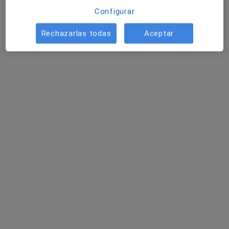
Este especialista no ofrece reserva de cita online en esta dirección.
Configurar
Pedir una cita
Rechazarlas todas
Aceptar
Mayori Armero Acosta
·
Ver más
Psicóloga, Sexóloga
8 opiniones
Dirección
Online
Carrer Abadia 4, bajo 2, L'Eliana
•
Mapa