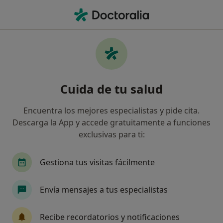
Men
Adicciones • L Eliana, Valencia
Filtros
• 1
Seguro
Mapa
Especialistas en Adicciones en L'Eliana
Cuida de tu salud
Así organizamos los resultados
Encuentra los mejores especialistas y pide cita.
Descarga la App y accede gratuitamente a funciones
¿Qué especialidad estás buscando?
exclusivas para ti:
Psicólogo
Fisioterapeuta
Médico estético
Gestiona tus visitas fácilmente
Envía mensajes a tus especialistas
Recibe recordatorios y notificaciones