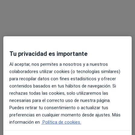
Dr. Richard Febres Landauro
·
Ver más
Psiquiatra
Tu privacidad es importante
Especialista en psicoterapia
Al aceptar, nos permites a nosotros y a nuestros
Más de 15 años de experiencia.
colaboradores utilizar cookies (o tecnologías similares)
para recopilar datos con fines estadísiticos y ofrecer
Consultas en alemán e inglés
contenidos basados en tus hábitos de navegación. Si
Dirección
Online
rechazas todas las cookies, solo utilizaremos las
necesarias para el correcto uso de nuestra página.
Puedes retirar tu consentimiento o actualizar tus
Carrer 617, Paterna
•
Mapa
preferencias en cualquier momento desde ajustes. Más
Psiquiatría y Psicoterapia
información en
Política de cookies.
Primera visita Psiquiatría
Precio sin especificar