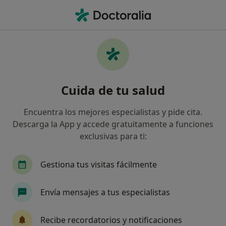
Men
Alcoholismo • Puerto de la Cruz, Santa Cruz de Tenerife
Filtros
• 1
Mapa
Especialistas en Alcoholismo en Puerto de la
Cuida de tu salud
Cruz
Así organizamos los resultados
Encuentra los mejores especialistas y pide cita.
Descarga la App y accede gratuitamente a funciones
exclusivas para ti:
¿Qué especialidad estás buscando?
Psicólogo
Psicólogo infantil
Psicopedago
Gestiona tus visitas fácilmente
Envía mensajes a tus especialistas
Recibe recordatorios y notificaciones