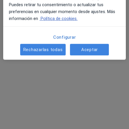
Puedes retirar tu consentimiento o actualizar tus
preferencias en cualquier momento desde ajustes. Más
información en
Política de cookies.
Configurar
Elisa Amador
Rechazarlas todas
Aceptar
·
Ver más
Psicóloga
74 opiniones
Dirección
Online
Avenida Alonso Fernández de Lugo 4 1º A, La Orotava
•
Mapa
Consulta presencial en La Orotava
Primera visita Psicología
60 €
Este especialista no ofrece reserva de cita online en esta dirección.