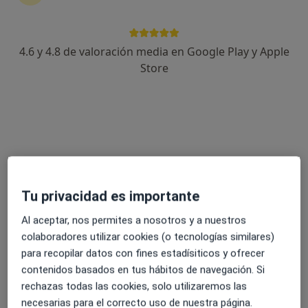
4.6 y 4.8 de valoración media en Google Play y Apple
Dani Estaña Malaret
Store
·
Ver más
Psicólogo
164 opiniones
Dirección
Online
Av/ de Canarias 10 1º D, La Orotava
•
Mapa
Insight La Orotava
Tu privacidad es importante
Primera visita Psicología
70 €
Al aceptar, nos permites a nosotros y a nuestros
Este especialista no ofrece reserva de cita online en esta dirección.
colaboradores utilizar cookies (o tecnologías similares)
para recopilar datos con fines estadísiticos y ofrecer
Pedir una cita
contenidos basados en tus hábitos de navegación. Si
rechazas todas las cookies, solo utilizaremos las
necesarias para el correcto uso de nuestra página.