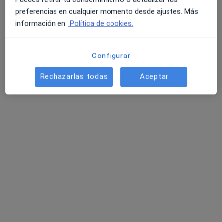
preferencias en cualquier momento desde ajustes. Más
información en
Política de cookies.
Esteban de Haro Navarro
Configurar
·
Ver más
Podólogo
174 opiniones
Rechazarlas todas
Aceptar
Avenida Bulevar Ciudad de Vicar, 1292, Vicar
•
Mapa
Clínica Podomer
Visita de tratamiento
desde 28 €
Este especialista no ofrece reserva de cita online en esta dirección.
Pedir una cita