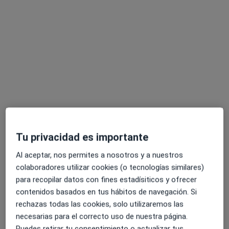
Jennifer González Álvarez
·
Ver más
Fisioterapeuta
59 opiniones
Av. de Carlos III 521, Aguadulce
•
Mapa
Clínica Victoria Ginecología y Obstetricia
Visita Fisioterapia
Precio sin especificar
Este especialista no ofrece reserva de cita online en esta dirección.
Tu privacidad es importante
Al aceptar, nos permites a nosotros y a nuestros
Pedir una cita
colaboradores utilizar cookies (o tecnologías similares)
para recopilar datos con fines estadísiticos y ofrecer
contenidos basados en tus hábitos de navegación. Si
rechazas todas las cookies, solo utilizaremos las
necesarias para el correcto uso de nuestra página.
Puedes retirar tu consentimiento o actualizar tus