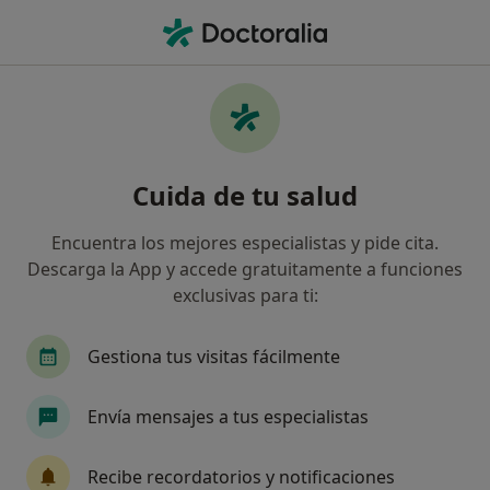
Men
Alteración De La Marcha • El Parador, Almería
Filtros
• 1
Seguro
Mapa
Especialistas en Alteración de la marcha en
Cuida de tu salud
El Parador
Así organizamos los resultados
Encuentra los mejores especialistas y pide cita.
Descarga la App y accede gratuitamente a funciones
exclusivas para ti:
¿Qué especialidad estás buscando?
Podólogo
Fisioterapeuta
Ginecólogo
Gestiona tus visitas fácilmente
Envía mensajes a tus especialistas
Recibe recordatorios y notificaciones