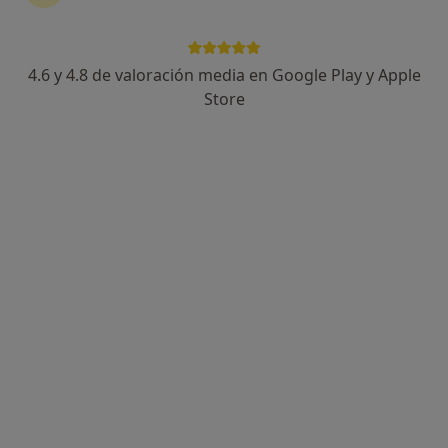
4.6 y 4.8 de valoración media en Google Play y Apple
Marta Marrón Jiménez
Store
·
Ver más
Podóloga
238 opiniones
Calle Texas 25, Aguadulce
•
Mapa
Consulta Privada
Primera visita Podología
33 €
Este especialista no ofrece reserva de cita online en esta dirección.
Pedir una cita