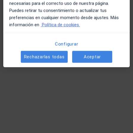
necesarias para el correcto uso de nuestra página.
Puedes retirar tu consentimiento o actualizar tus
preferencias en cualquier momento desde ajustes. Más
información en
Política de cookies.
Configurar
Mª Blanca Diví
Rechazarlas todas
Aceptar
Psicóloga
10 opiniones
Especialista en Psicología Clínica
Master en Psicología Clínica
Master en Terapia de Grupo
Dirección
Online
Plaça de la Sardana, 7-8, Esplugues de Llobregat
•
Mapa
Gabinet Psicològic