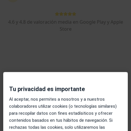
4.6 y 4.8 de valoración media en Google Play y Apple
Ignacio Gallego Rubio
Store
·
Ver más
Psicólogo
124 opiniones
Dirección
Online
Carrer d´Angel Guimerà, 35-45, local 4, Esplugues de Llobregat
•
Mapa
Clínica Psicológica Ignacio
Tu privacidad es importante
Primera visita Psicología
65 €
Al aceptar, nos permites a nosotros y a nuestros
Este especialista no ofrece reserva de cita online en esta dirección.
colaboradores utilizar cookies (o tecnologías similares)
Pedir una cita
para recopilar datos con fines estadísiticos y ofrecer
contenidos basados en tus hábitos de navegación. Si
rechazas todas las cookies, solo utilizaremos las