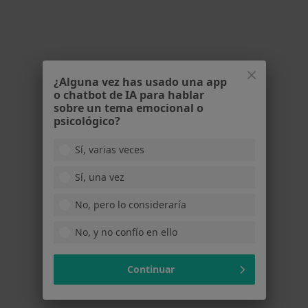
118 opiniones
Carrer de Sant Francesc Xavier, 27-29, Esplugues de Llobregat
•
Mapa
Psicosedna, Psicología, Logopedia, Fisioterapia y Análisis Clínico
Visita Enfermería
20 €
¿Alguna vez has usado una app
Mostrar más servicios
o chatbot de IA para hablar
sobre un tema emocional o
Ningún profesional de este centro tiene citas disponibles
psicológico?
Mostrar perfil
Sí, varias veces
Sí, una vez
No, pero lo consideraría
No, y no confío en ello
Continuar
Anna Sánchez Bautista