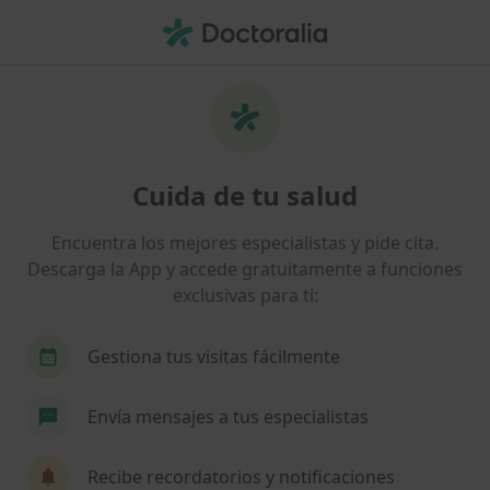
Men
Ansiedad Durante El Embarazo • Esplugues de Llobregat, Barcelona
Filtros
• 1
Seguro
Mapa
Especialistas en Ansiedad durante el
Cuida de tu salud
embarazo en Esplugues de Llobregat
Así organizamos los resultados
Encuentra los mejores especialistas y pide cita.
Descarga la App y accede gratuitamente a funciones
exclusivas para ti:
¿Qué especialidad estás buscando?
Psicólogo
Analista clínico
Enfermero
Gestiona tus visitas fácilmente
Envía mensajes a tus especialistas
Recibe recordatorios y notificaciones