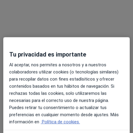
Tu privacidad es importante
Isabel Lorenzo García
·
Ver más
Al aceptar, nos permites a nosotros y a nuestros
Psicóloga, Terapeuta complementaria
colaboradores utilizar cookies (o tecnologías similares)
34 opiniones
para recopilar datos con fines estadísiticos y ofrecer
Especializada en trauma, ansiedad y EMDR
contenidos basados en tus hábitos de navegación. Si
Máster en Psicología General Sanitaria
rechazas todas las cookies, solo utilizaremos las
Los pacientes valoran de mí: empatía y cercanía
necesarias para el correcto uso de nuestra página.
Puedes retirar tu consentimiento o actualizar tus
Dirección
Online
preferencias en cualquier momento desde ajustes. Más
información en
Política de cookies.
Rambla Josep Tarradellas 1, Granollers
•
Mapa