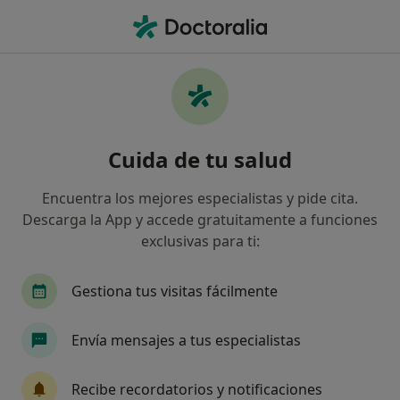
Men
Ansiedad En El Posparto • Granollers, Barcelona
Filtros
• 1
Mapa
Especialistas en Ansiedad en el posparto en
Cuida de tu salud
Granollers
Así organizamos los resultados
Encuentra los mejores especialistas y pide cita.
Descarga la App y accede gratuitamente a funciones
exclusivas para ti:
¿Qué especialidad estás buscando?
Psicólogo
Psicólogo infantil
Psicopedago
Gestiona tus visitas fácilmente
Envía mensajes a tus especialistas
Recibe recordatorios y notificaciones