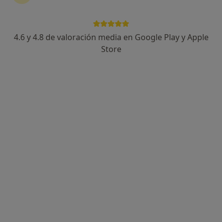
4.6 y 4.8 de valoración media en Google Play y Apple
Store
Opción de pago online
Rocío Calvo Jiménez
·
Ver más
Psicóloga
78 opiniones
Dirección
Online
Carrer de Lleida 2 B, Granollers
•
Mapa
Consulta Presencial
Primera visita Psicología
desde 50 €
Este especialista no ofrece reserva de cita online en esta dirección.
Pedir una cita