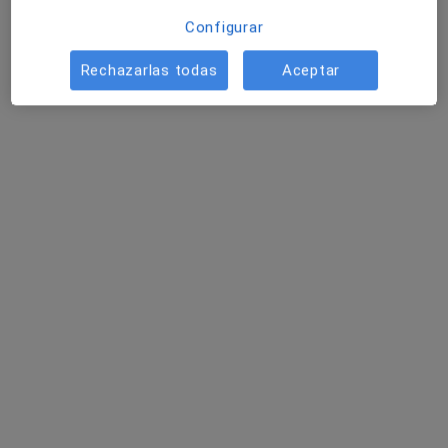
Isabel Psicología Vallés - Granollers
Configurar
Primera visita neuropsicología
60 €
Rechazarlas todas
Aceptar
Este especialista no ofrece reserva de cita online en esta dirección.
Pedir una cita
Perfil nuevo
Meritxell Vilanova Peraza
·
Ver más
Psicóloga, Psicóloga infantil
5 opiniones