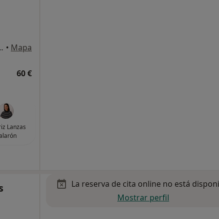
, 1ª Planta A1-A21, Villaviciosa de Odón
•
Mapa
60 €
iz Lanzas
alarón
La reserva de cita online no está dispon
s
Mostrar perfil