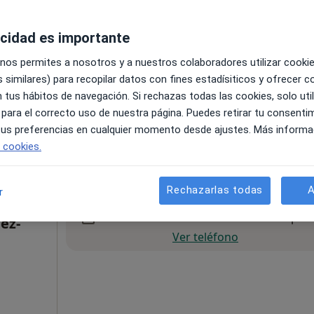
acidad es importante
 nos permites a nosotros y a nuestros colaboradores utilizar cooki
 similares) para recopilar datos con fines estadísiticos y ofrecer 
 tus hábitos de navegación. Si rechazas todas las cookies, solo uti
 para el correcto uso de nuestra página. Puedes retirar tu consenti
Villaviciosa de Odón
•
Mapa
 tus preferencias en cualquier momento desde ajustes. Más informa
dón
e cookies.
30 €
Rechazarlas todas
A
r
La reserva de cita online no está dispon
ez-
Ver teléfono