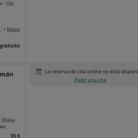
·
Ver
ta
10, Villaviciosa de Odón
•
Mapa
 gratuito
La reserva de cita online no está dispon
zmán
Pedir una cita
•
Mapa
ñez
55 €