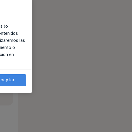
es (o
contenidos
lizaremos las
miento o
ción en
ceptar
ible