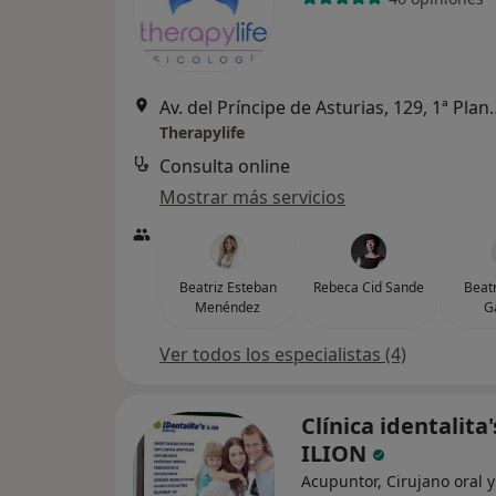
Av. del Príncipe de Asturias, 129
Therapylife
Consulta online
Mostrar más servicios
Beatriz Esteban
Rebeca Cid Sande
Beatr
Menéndez
G
Ver todos los especialistas (4)
Clínica identalita'
ILION
Acupuntor, Cirujano oral y