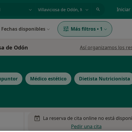
dad, enfermedad o nombre
p. ej. Madrid
Iniciar
Fechas disponibles
Más filtros
•
1
osa de Odón
Así organizamos los re
upuntor
Médico estético
Dietista Nutricionista
La reserva de cita online no está dispon
Pedir una cita