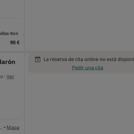
illas Ron
90 €
La reserva de cita online no está dispon
larón
Pedir una cita
·
Ver
il
, 1ª Planta A1-A21, Villaviciosa de Odón
•
Mapa