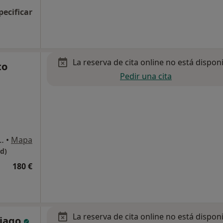
pecificar
La reserva de cita online no está dispon
to
Pedir una cita
3, Santiago de Compostela
•
Mapa
d)
180 €
La reserva de cita online no está dispon
tiago