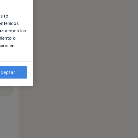
es (o
contenidos
lizaremos las
miento o
ción en
ceptar
ible