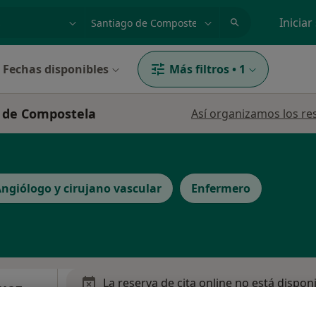
dad, enfermedad o nombre
p. ej. Madrid
Iniciar
Fechas disponibles
Más filtros
•
1
o de Compostela
Así organizamos los re
ngiólogo y cirujano vascular
Enfermero
La reserva de cita online no está dispon
uez
Pedir una cita