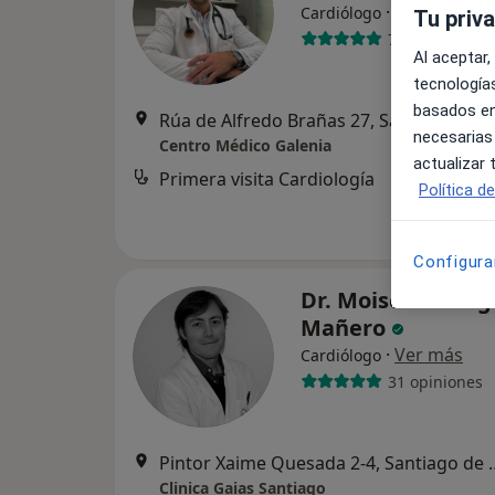
·
Ver más
Cardiólogo
Tu priv
7 opiniones
Al aceptar,
tecnologías
basados en
Rúa de Alfredo Brañas 27, Santiago de Co
necesarias
Centro Médico Galenia
actualizar
Primera visita Cardiología
Política d
Configura
Dr. Moisés Rodri
Mañero
·
Ver más
Cardiólogo
31 opiniones
Pintor Xaime Quesada 2
Clinica Gaias Santiago