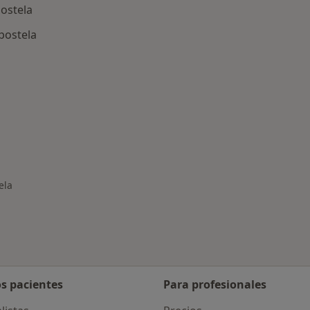
postela
postela
rmedades en Santiago de Compostela
ela
os pacientes
Para profesionales