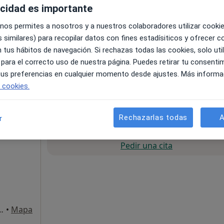
acidad es importante
 nos permites a nosotros y a nuestros colaboradores utilizar cooki
 similares) para recopilar datos con fines estadísiticos y ofrecer 
 tus hábitos de navegación. Si rechazas todas las cookies, solo uti
mpostela
•
Mapa
 para el correcto uso de nuestra página. Puedes retirar tu consenti
 tus preferencias en cualquier momento desde ajustes. Más informa
180 €
e cookies.
Rechazarlas todas
A
r
La reserva de cita online no está dispon
guez
Pedir una cita
-4, Santiago de Compostela
•
Mapa