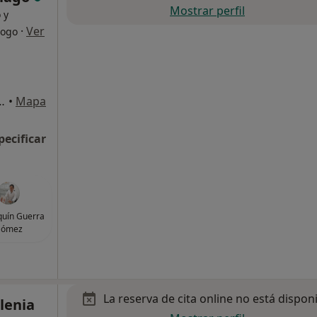
Mostrar perfil
 y
·
Ver
logo
-4, Santiago de Compostela
•
Mapa
pecificar
aquín Guerra
ómez
La reserva de cita online no está dispon
lenia