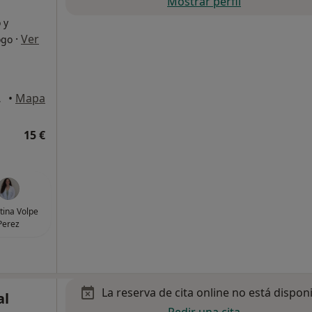
Mostrar perfil
 y
·
Ver
ogo
mpostela
•
Mapa
15 €
tina Volpe
Perez
La reserva de cita online no está dispon
al