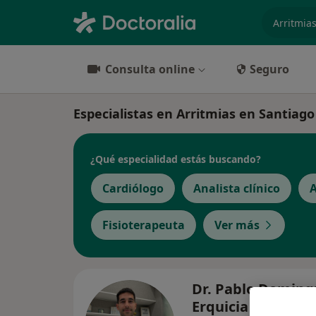
especiali
Consulta online
Seguro
Especialistas en Arritmias en Santiag
¿Qué especialidad estás buscando?
Cardiólogo
Analista clínico
A
Fisioterapeuta
Ver más
Dr. Pablo Doming
Erquicia