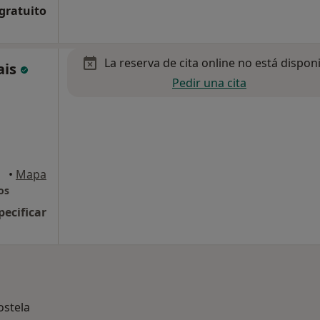
 gratuito
La reserva de cita online no está dispon
ais
Pedir una cita
•
Mapa
os
pecificar
stela