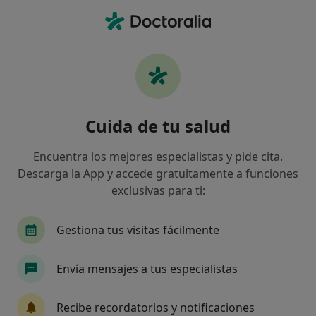
Men
Artritis Psoriásica • El Puerto de Sta María
Filtros
• 1
Seguro
Mapa
Especialistas en Artritis psoriásica en
Cuida de tu salud
Puerto de Santa Maria, El
Así organizamos los resultados
Encuentra los mejores especialistas y pide cita.
Descarga la App y accede gratuitamente a funciones
exclusivas para ti:
¿Qué especialidad estás buscando?
Internista
Médico general
Reumatólogo
Gestiona tus visitas fácilmente
Envía mensajes a tus especialistas
Recibe recordatorios y notificaciones