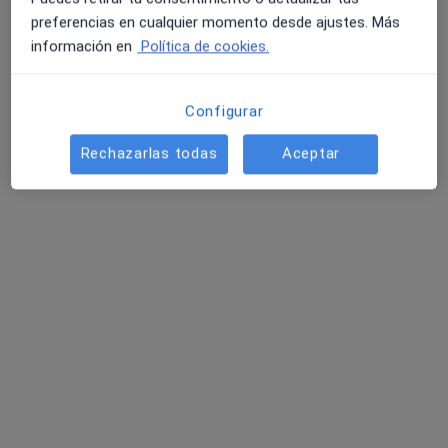
preferencias en cualquier momento desde ajustes. Más
información en
Política de cookies.
Configurar
Rechazarlas todas
Aceptar
Dra. María del Mar Ruiz Tudela
Reumatólogo
5 opiniones
Avenida Micaela Aramburu de Mora, 21, Puerto de Santa Maria, El
•
Mapa
Lansys Costa Oeste
Primera visita Reumatología
Precio sin especificar
Este especialista no ofrece reserva de cita online en esta dirección.
Pedir una cita