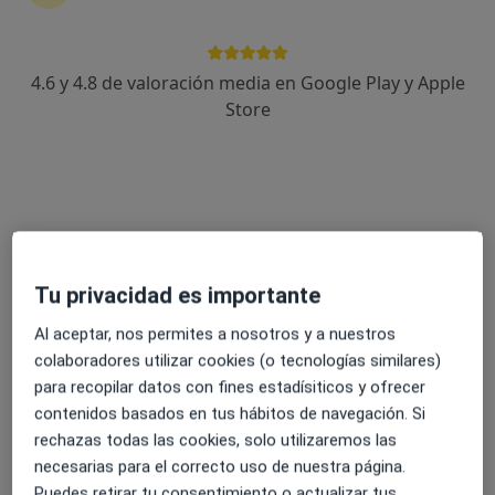
4.6 y 4.8 de valoración media en Google Play y Apple
Dra. Inmaculada Roldán Puchalt
Store
·
Ver más
Endocrina, Internista
98 opiniones
Dirección 1
Dirección 2
Online
Avenida de los Toreros, 44, Puerto de Santa Maria, El
•
Mapa
Tu privacidad es importante
SAMAE INSTITUTO MÉDICO
Al aceptar, nos permites a nosotros y a nuestros
Primera visita Medicina Interna
110 €
colaboradores utilizar cookies (o tecnologías similares)
Este especialista no ofrece reserva de cita online en esta dirección.
para recopilar datos con fines estadísiticos y ofrecer
contenidos basados en tus hábitos de navegación. Si
Pedir una cita
rechazas todas las cookies, solo utilizaremos las
necesarias para el correcto uso de nuestra página.
Puedes retirar tu consentimiento o actualizar tus