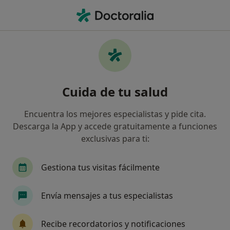
Men
Artrosis De Hombro • El Masnou, Barcelona
Filtros
• 1
Seguro
Mapa
Especialistas en Artrosis de hombro en El
Cuida de tu salud
Masnou
Así organizamos los resultados
Encuentra los mejores especialistas y pide cita.
Descarga la App y accede gratuitamente a funciones
exclusivas para ti:
¿Qué especialidad estás buscando?
Traumatólogo
Alergólogo
Analista clínic
Gestiona tus visitas fácilmente
Envía mensajes a tus especialistas
Recibe recordatorios y notificaciones