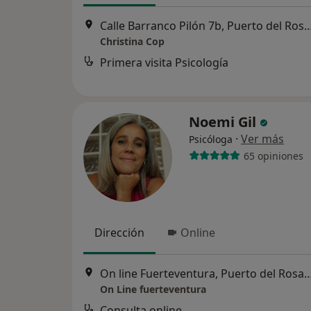
Calle Barranco Pilón 7b, Puerto d
Christina Cop
Primera visita Psicología
Noemi Gil
·
Ver más
Psicóloga
65 opiniones
Dirección
Online
On line Fuerteventura, Puerto d
On Line fuerteventura
Consulta online