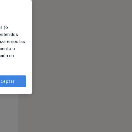
es (o
contenidos
lizaremos las
miento o
ción en
ible
ceptar