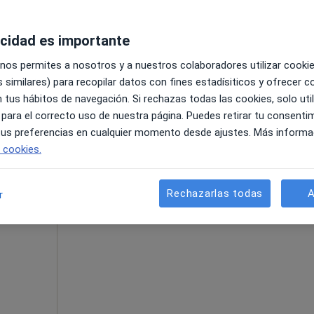
acidad es importante
 nos permites a nosotros y a nuestros colaboradores utilizar cooki
 similares) para recopilar datos con fines estadísiticos y ofrecer 
o del Rosario
•
Mapa
 tus hábitos de navegación. Si rechazas todas las cookies, solo uti
 para el correcto uso de nuestra página. Puedes retirar tu consenti
75 €
 tus preferencias en cualquier momento desde ajustes. Más informa
e cookies.
La reserva de cita online no está dispon
Rechazarlas todas
A
r
Pedir una cita