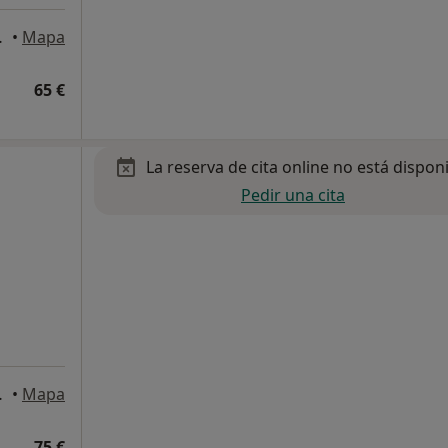
el Rosario
•
Mapa
65 €
La reserva de cita online no está dispon
Pedir una cita
el Rosario
•
Mapa
75 €