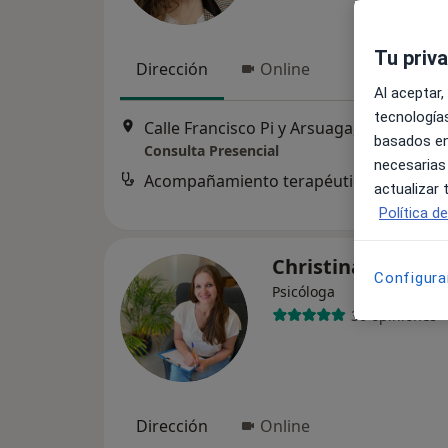
Tu priv
Dirección
Online
Al aceptar,
tecnologías
Calle Francisco Pi y Arsuaga, 7 1. B, Puert
basados en
Consulta Presencial
necesarias
Acompañamiento terapéutico
actualizar
Política d
Christina Cop
Configura
Psicóloga
36 opiniones
Dirección
Online