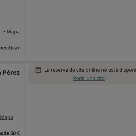
Castillo, Puerto del Rosario
•
Mapa
pecificar
La reserva de cita online no está dispon
 Pérez
Pedir una cita
Mapa
esde 50 €