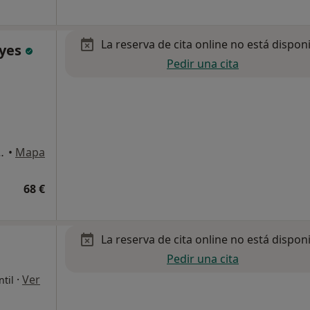
La reserva de cita online no está dispon
eyes
Pedir una cita
Oficina 6., Puerto del Rosario
•
Mapa
68 €
La reserva de cita online no está dispon
Pedir una cita
·
Ver
ntil