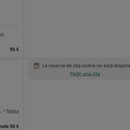
pa
95 €
La reserva de cita online no está dispon
Pedir una cita
lonso 12, Puerto del Rosario
•
Mapa
esde 50 €