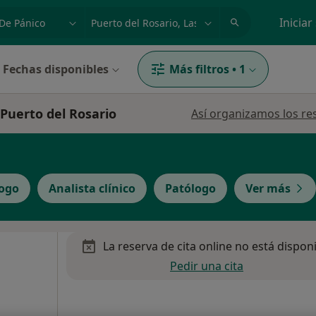
dad, enfermedad o nombre
p. ej. Madrid
Iniciar
Fechas disponibles
Más filtros
•
1
 Puerto del Rosario
Así organizamos los re
logo
Analista clínico
Patólogo
Ver más
La reserva de cita online no está dispon
Pedir una cita