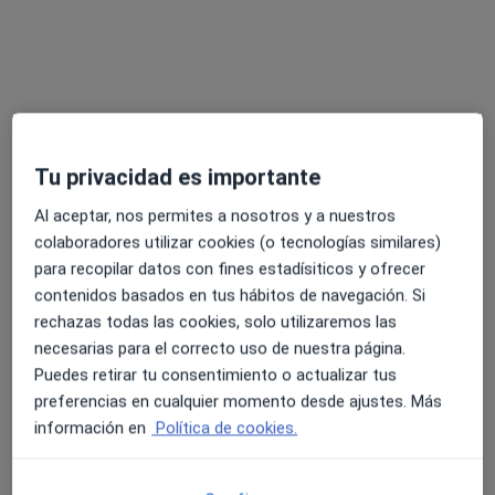
Pedir una cita
Tu privacidad es importante
Al aceptar, nos permites a nosotros y a nuestros
colaboradores utilizar cookies (o tecnologías similares)
para recopilar datos con fines estadísiticos y ofrecer
Opción de pago online
contenidos basados en tus hábitos de navegación. Si
Miguel Bermudo de Mateo
rechazas todas las cookies, solo utilizaremos las
·
Ver más
Psicólogo
necesarias para el correcto uso de nuestra página.
2 opiniones
Puedes retirar tu consentimiento o actualizar tus
preferencias en cualquier momento desde ajustes. Más
Dirección
Online
información en
Política de cookies.
Avenida de Juan Pablo II, 61, Pozuelo de Alarcón
•
Mapa