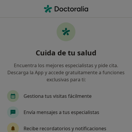
Men
Autocontrol Del Comportamiento • Pozuelo de Alarcón, Madrid
Filtros
• 1
Seguro
Mapa
Especialistas en Autocontrol del
Cuida de tu salud
comportamiento en Pozuelo de Alarcón
Así organizamos los resultados
Encuentra los mejores especialistas y pide cita.
Descarga la App y accede gratuitamente a funciones
exclusivas para ti:
¿Qué especialidad estás buscando?
Psicólogo
Psicólogo infantil
Sexólogo
Gestiona tus visitas fácilmente
Envía mensajes a tus especialistas
Recibe recordatorios y notificaciones