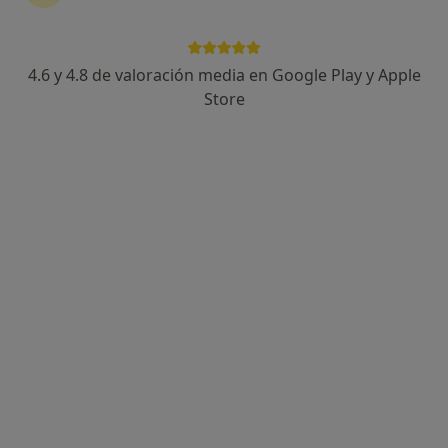
4.6 y 4.8 de valoración media en Google Play y Apple
Store
Opción de pago online
Carolina Rosenthal Silva
·
Ver más
Psicóloga
32 opiniones
Dirección
Online
Calle Sagunto, 9, 2d, Pozuelo de Alarcón
•
Mapa
Terapia Psicológica en Pozuelo de Alarcón
Primera visita Psicología
70 €
Este especialista no ofrece reserva de cita online en esta dirección.
Pedir una cita