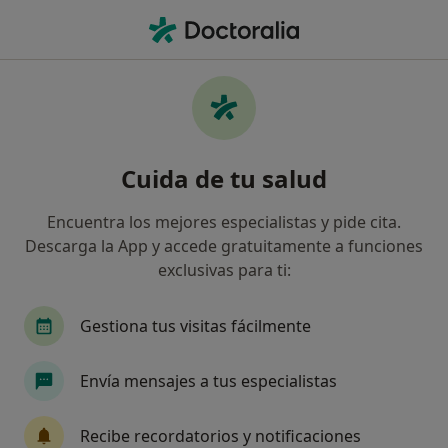
Men
Aversión A Los Encuentros Eróticos • Aldaia, Valencia
Filtros
• 1
Seguro
Mapa
Especialistas en Aversión a los encuentros
Cuida de tu salud
eróticos en Aldaia
Así organizamos los resultados
Encuentra los mejores especialistas y pide cita.
Descarga la App y accede gratuitamente a funciones
exclusivas para ti:
¿Qué especialidad estás buscando?
Psicólogo
Endocrino
Fisioterapeuta
Gestiona tus visitas fácilmente
Envía mensajes a tus especialistas
Recibe recordatorios y notificaciones