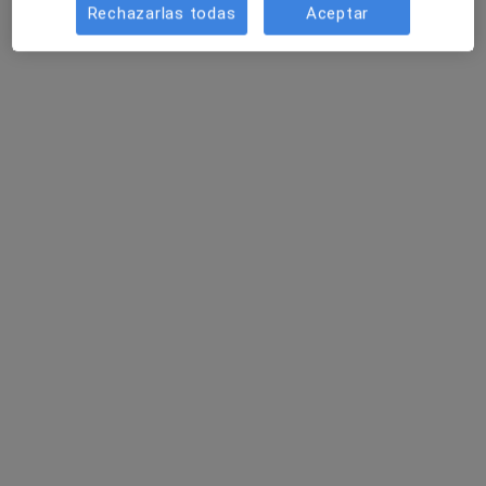
Rechazarlas todas
Aceptar
Pedir una cita
Óscar García López
·
Ver más
Psicólogo
15 opiniones
Dirección
Online
Carrer de la Democràcia 87, Valencia
•
Mapa
Consulta C/ Democracia