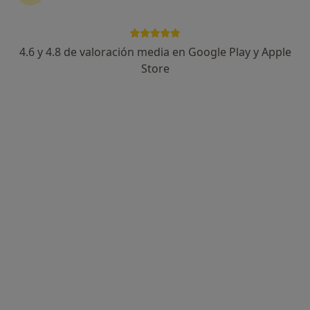
4.6 y 4.8 de valoración media en Google Play y Apple
Alberto Ruano Teruel
Store
·
Ver más
Psicólogo
51 opiniones
Dirección
Online
Carrer d'Isabel la Catòlica 11, Valencia
•
Mapa
WebPsicólogos - Valencia
Primera visita Psicología
65 €
Este especialista no ofrece reserva de cita online en esta dirección.
Pedir una cita