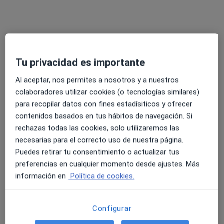
Tu privacidad es importante
Al aceptar, nos permites a nosotros y a nuestros
Opción de pago online
colaboradores utilizar cookies (o tecnologías similares)
Irene Pachón Giner
para recopilar datos con fines estadísiticos y ofrecer
·
Ver más
Psicóloga, Sexóloga
contenidos basados en tus hábitos de navegación. Si
45 opiniones
rechazas todas las cookies, solo utilizaremos las
necesarias para el correcto uso de nuestra página.
Dirección
Online
Puedes retirar tu consentimiento o actualizar tus
preferencias en cualquier momento desde ajustes. Más
Camino Nuevo de Picaña 1, puerta 17, piso 5, Valencia
•
Mapa
información en
Política de cookies.
Irene Pachón Psicóloga y Sexología
Consulta de sexología
60 €
Configurar
Este especialista no ofrece reserva de cita online en esta dirección.