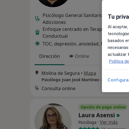
Psicólogo General Sanitario experto en
Tu priv
Adicciones
Al aceptar,
Enfoque centrado en Terapia Cognitivo
tecnologías
Conductual
basados en
TOC, depresión, ansiedad, fobias, auto
necesarias
actualizar
Dirección
Online
Política d
Molina de Segura
•
Mapa
Psicólogo Juan José Martínez - Molina de S
Configura
Consulta online
Opción de pago online
Laura Asensi
·
Ver más
Psicóloga