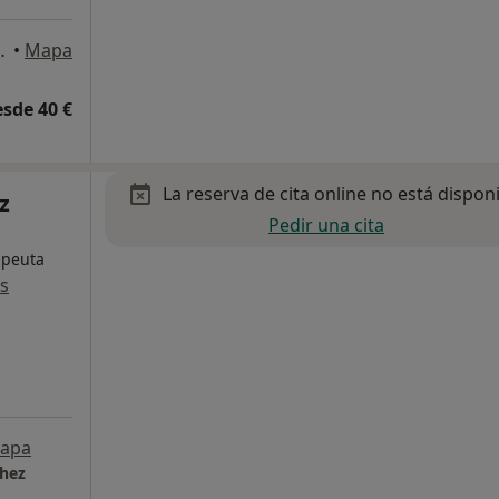
, 6ºA, Molina de Segura
•
Mapa
esde 40 €
La reserva de cita online no está dispon
z
Pedir una cita
rapeuta
s
apa
chez