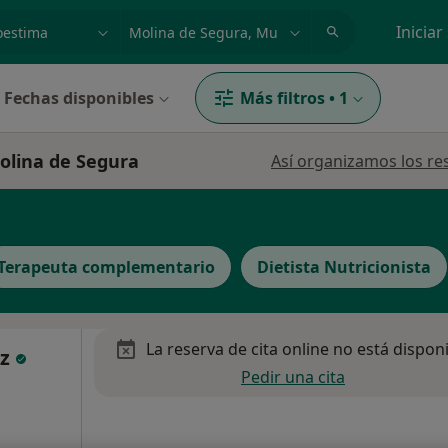
dad, enfermedad o nombre
p. ej. Madrid
Iniciar
Fechas disponibles
Más filtros
•
1
olina de Segura
Así organizamos los re
Terapeuta complementario
Dietista Nutricionista
La reserva de cita online no está dispon
ez
Pedir una cita