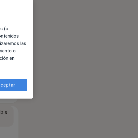
es (o
contenidos
lizaremos las
miento o
ción en
ceptar
ible