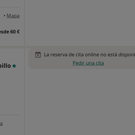
•
Mapa
esde 60 €
La reserva de cita online no está dispon
Pedir una cita
illo
a