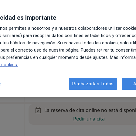
acidad es importante
 nos permites a nosotros y a nuestros colaboradores utilizar cooki
 similares) para recopilar datos con fines estadísiticos y ofrecer 
 tus hábitos de navegación. Si rechazas todas las cookies, solo uti
estima
 para el correcto uso de nuestra página. Puedes retirar tu consenti
 tus preferencias en cualquier momento desde ajustes. Más informa
e cookies.
Rechazarlas todas
A
egura
r
50 €
La reserva de cita online no está dispon
Pedir una cita