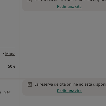
Pedir una cita
 Segura, Murcia, Molina de Segura
•
Mapa
50 €
La reserva de cita online no está dispon
Pedir una cita
·
Ver
a