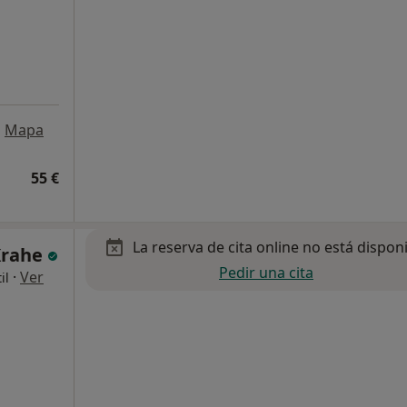
•
Mapa
55 €
La reserva de cita online no está dispon
Krahe
Pedir una cita
·
Ver
il