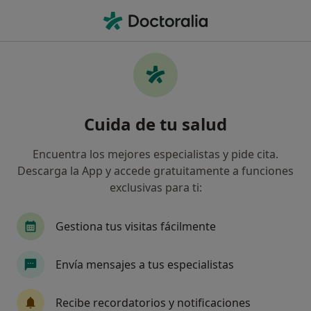
Men
Bebé Prematuro • Pozuelo de Alarcón, Madrid
Filtros
• 1
Mapa
Especialistas en Bebé prematuro en
Cuida de tu salud
Pozuelo de Alarcón
Así organizamos los resultados
Encuentra los mejores especialistas y pide cita.
Descarga la App y accede gratuitamente a funciones
exclusivas para ti:
¿Qué especialidad estás buscando?
Psicólogo
Psicólogo infantil
Sexólogo
Gestiona tus visitas fácilmente
Envía mensajes a tus especialistas
Recibe recordatorios y notificaciones