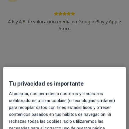
4.6 y 4.8 de valoración media en Google Play y Apple
Store
Opción de pago online
Miguel Bermudo de Mateo
·
Ver más
Psicólogo
2 opiniones
Dirección
Online
Avenida de Juan Pablo II, 61, Pozuelo de Alarcón
•
Mapa
Tu privacidad es importante
A domicilio
Al aceptar, nos permites a nosotros y a nuestros
Primera visita Psicología
20 €
colaboradores utilizar cookies (o tecnologías similares)
Este especialista no ofrece reserva de cita online en esta dirección.
para recopilar datos con fines estadísiticos y ofrecer
contenidos basados en tus hábitos de navegación. Si
Pedir una cita
rechazas todas las cookies, solo utilizaremos las
necesarias para el correcto uso de nuestra página.