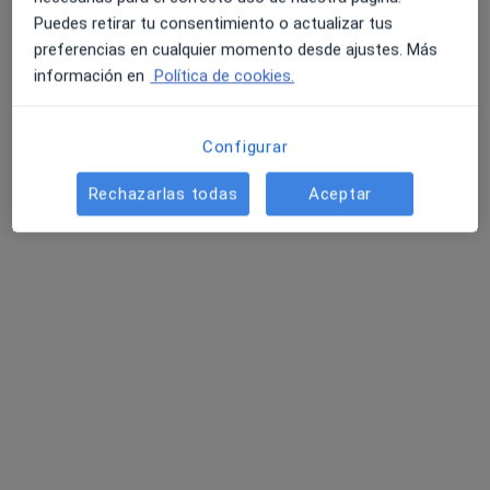
Puedes retirar tu consentimiento o actualizar tus
preferencias en cualquier momento desde ajustes. Más
información en
Política de cookies.
Configurar
Rechazarlas todas
Aceptar
Belén Astudillo de Pedro
·
Ver más
Psicóloga, Psicóloga infantil, Sexóloga
4 opiniones
Av. de Europa, 11, Bloque A 1ºK entrada por Calle Noruega, Pozuelo de Alarcón
•
Mapa
Centro de Psicología Europa
Consulta de sexología
65 €
Este especialista no ofrece reserva de cita online en esta dirección.
Pedir una cita