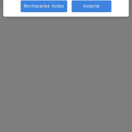
Rechazarlas todas
Aceptar
Dr. Lourdes Sandino Pérez
·
Ver más
Oftalmóloga
4 opiniones
Castellón de la Plana
•
Mapa
Primera visita Oftalmología
desde 100 €
Este especialista no ofrece reserva de cita online en esta dirección.
Pedir una cita