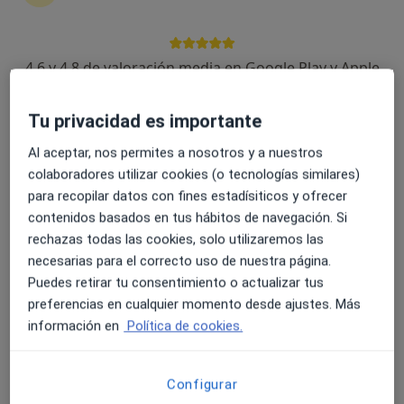
4.6 y 4.8 de valoración media en Google Play y Apple
Dra. Ana Montoliu Antón
Store
Oftalmóloga
Tu privacidad es importante
5 opiniones
Al aceptar, nos permites a nosotros y a nuestros
C/Marques de la Ensenada 15, Castellón de la Plana
•
Mapa
colaboradores utilizar cookies (o tecnologías similares)
Clínica Castellote
para recopilar datos con fines estadísiticos y ofrecer
Primera visita Oftalmología
100 €
contenidos basados en tus hábitos de navegación. Si
rechazas todas las cookies, solo utilizaremos las
Este especialista no ofrece reserva de cita online en esta dirección.
necesarias para el correcto uso de nuestra página.
Puedes retirar tu consentimiento o actualizar tus
Pedir una cita
preferencias en cualquier momento desde ajustes. Más
información en
Política de cookies.
Configurar