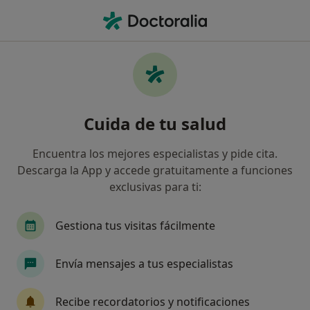
Men
Blefaritis • Castellón de la Plana, Castellón
Filtros
• 1
Seguro
Mapa
Especialistas en Blefaritis en Castellón de la
Cuida de tu salud
Plana
Así organizamos los resultados
Encuentra los mejores especialistas y pide cita.
Descarga la App y accede gratuitamente a funciones
exclusivas para ti:
¿Qué especialidad estás buscando?
Oftalmólogo
Gestiona tus visitas fácilmente
Envía mensajes a tus especialistas
Recibe recordatorios y notificaciones