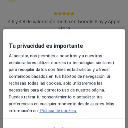
4.6 y 4.8 de valoración media en Google Play y Apple
Dr. Miguel Alba Sánchez
Store
·
Ver más
Cardiólogo
2 opiniones
Tu privacidad es importante
Glorieta Doctor Félix Rodríguez Fue 1, Jerez de la Frontera
•
Mapa
Al aceptar, nos permites a nosotros y a nuestros
Hospital San Juan Grande
colaboradores utilizar cookies (o tecnologías similares)
Primera visita Cardiología
154 €
para recopilar datos con fines estadísiticos y ofrecer
contenidos basados en tus hábitos de navegación. Si
Este especialista no ofrece reserva de cita online en esta dirección.
rechazas todas las cookies, solo utilizaremos las
Pedir una cita
necesarias para el correcto uso de nuestra página.
Puedes retirar tu consentimiento o actualizar tus
preferencias en cualquier momento desde ajustes. Más
información en
Política de cookies.