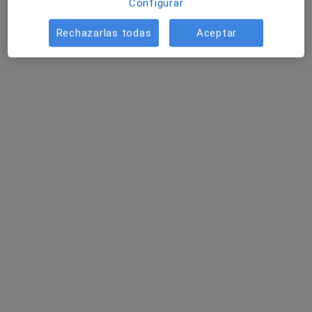
Configurar
Rechazarlas todas
Aceptar
Hospital San Juan Grande
·
Ver más
Alergólogo, Analista clínico, Patólogo
125 opiniones
Glorieta Doctor Félix Rodríguez Fue 1, Jerez de la Frontera
•
Mapa
Hospital San Juan Grande
Visitas sucesivas Aparato Digestivo
77 €
Mostrar más servicios
Ningún profesional de este centro tiene citas disponibles
Mostrar perfil