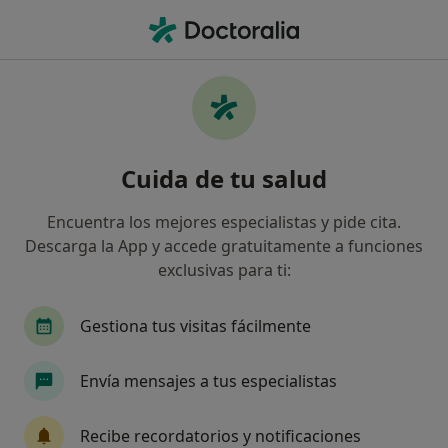
Men
Bradicardia • Jerez de la Frontera, Cádiz
Filtros
• 1
Seguro
Mapa
Especialistas en Bradicardia en Jerez de la
Cuida de tu salud
Frontera
Así organizamos los resultados
Encuentra los mejores especialistas y pide cita.
Descarga la App y accede gratuitamente a funciones
exclusivas para ti:
¿Qué especialidad estás buscando?
Cardiólogo
Alergólogo
Analista clínico
Gestiona tus visitas fácilmente
Envía mensajes a tus especialistas
Recibe recordatorios y notificaciones