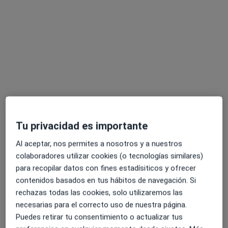
Manuel Iun Pampín
·
Ver más
Fisioterapeuta
30 opiniones
Rúa Carlos Maside 6, Arteixo
•
Mapa
Árnica Fisioterapia
Primera visita fisioterapia
40 €
Tu privacidad es importante
Este especialista no ofrece reserva de cita online en esta dirección.
Al aceptar, nos permites a nosotros y a nuestros
colaboradores utilizar cookies (o tecnologías similares)
Pedir una cita
para recopilar datos con fines estadísiticos y ofrecer
contenidos basados en tus hábitos de navegación. Si
rechazas todas las cookies, solo utilizaremos las
necesarias para el correcto uso de nuestra página.
Puedes retirar tu consentimiento o actualizar tus