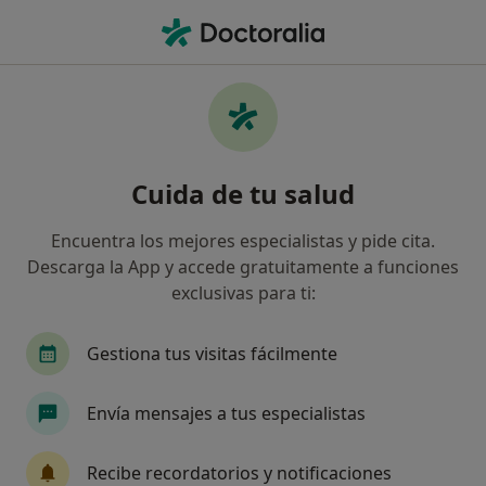
Men
Bursitis • A Coruña, La Coruña
Filtros
• 1
Seguro
Mapa
Especialistas en Bursitis en A Coruña
Cuida de tu salud
Así organizamos los resultados
Encuentra los mejores especialistas y pide cita.
Descarga la App y accede gratuitamente a funciones
¿Qué especialidad estás buscando?
exclusivas para ti:
Fisioterapeuta
Osteópata
Logopeda
Gestiona tus visitas fácilmente
Envía mensajes a tus especialistas
Recibe recordatorios y notificaciones