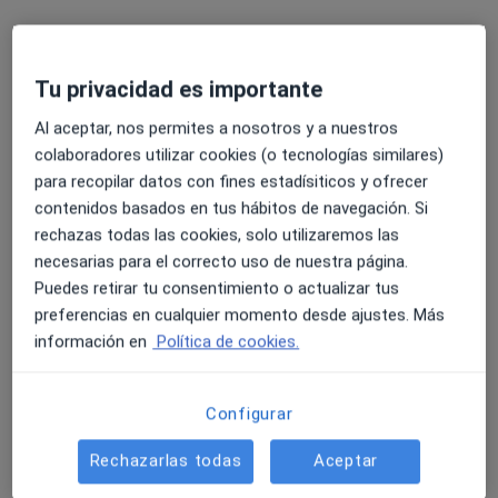
Pedir una cita
Tu privacidad es importante
Al aceptar, nos permites a nosotros y a nuestros
colaboradores utilizar cookies (o tecnologías similares)
para recopilar datos con fines estadísiticos y ofrecer
contenidos basados en tus hábitos de navegación. Si
rechazas todas las cookies, solo utilizaremos las
necesarias para el correcto uso de nuestra página.
Puedes retirar tu consentimiento o actualizar tus
Opción de pago online
preferencias en cualquier momento desde ajustes. Más
Miguel Bermudo de Mateo
información en
Política de cookies.
·
Ver más
Psicólogo
2 opiniones
Configurar
Dirección
Online
Rechazarlas todas
Aceptar
Avenida de Juan Pablo II, 61, Pozuelo de Alarcón
•
Mapa