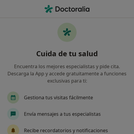
Men
Cambios De Humor • Pozuelo de Alarcón, Madrid
Filtros
• 1
Seguro
Mapa
Especialistas en Cambios de humor en
Cuida de tu salud
Pozuelo de Alarcón
Así organizamos los resultados
Encuentra los mejores especialistas y pide cita.
Descarga la App y accede gratuitamente a funciones
exclusivas para ti:
¿Qué especialidad estás buscando?
Psicólogo
Psicólogo infantil
Sexólogo
Gestiona tus visitas fácilmente
Envía mensajes a tus especialistas
Recibe recordatorios y notificaciones