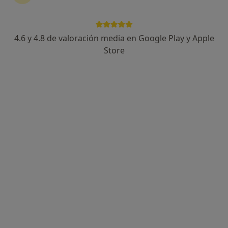
4.6 y 4.8 de valoración media en Google Play y Apple
Isabel Rossi Garcia
Store
·
Ver más
Psicóloga, Psicóloga infantil
13 opiniones
Dirección
Online
Avenida de la Oliva 9, Majadahonda
•
Mapa
Isabel Rossi
Primera visita Psicología
70 €
Este especialista no ofrece reserva de cita online en esta dirección.
Pedir una cita