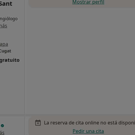
Mostrar perfil
Sant
Angiólogo
más
apa
 Cugat
 gratuito
La reserva de cita online no está dispon
s
Pedir una cita
ás