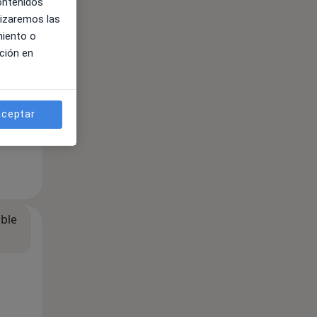
contenidos
lizaremos las
miento o
ción en
ceptar
ible