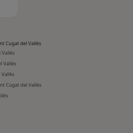
t Cugat del Vallès
 Vallès
l Vallès
 Vallès
nt Cugat del Vallès
llès
ía: Otras enfermedades en Sant Cugat del Vallès