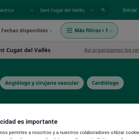
dad, enfermedad o nombre
p. ej. Madrid
Iniciar
Fechas disponibles
Más filtros
•
1
nt Cugat del Vallès
Así organizamos los re
Angiólogo y cirujano vascular
Cardiólogo
acidad es importante
La reserva de cita online no está dispon
uel
 nos permites a nosotros y a nuestros colaboradores utilizar cooki
Pedir una cita