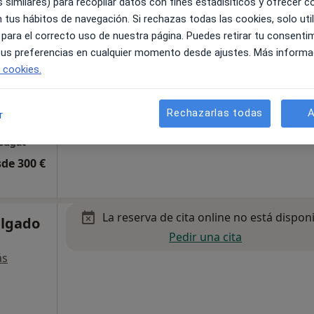
 similares) para recopilar datos con fines estadísiticos y ofrecer 
 tus hábitos de navegación. Si rechazas todas las cookies, solo uti
 para el correcto uso de nuestra página. Puedes retirar tu consenti
 tus preferencias en cualquier momento desde ajustes. Más informa
e cookies.
Rechazarlas todas
A
r
apa
 Cugat
de 300 €
La reserva de cita online no está dispon
elgado
Pedir una cita
ás