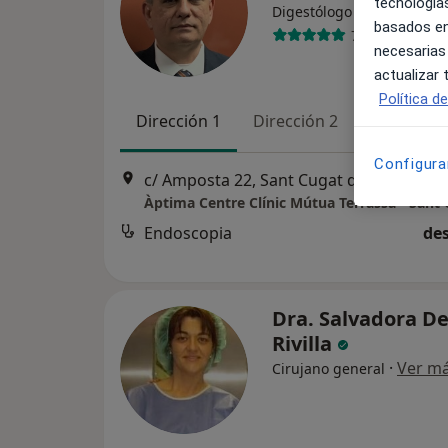
tecnologías
·
Ver más
Digestólogo
basados en
74 opiniones
necesarias
actualizar
Política d
Dirección 1
Dirección 2
Configura
c/ Amposta 22, Sant Cugat del Vallès
•
M
Àptima Centre Clínic Mútua Terrassa - Sant
Endoscopia
des
Dra. Salvadora D
Rivilla
·
Ver m
Cirujano general