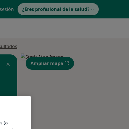
 sesión
¿Eres profesional de la salud?
sultados
Ampliar mapa
ible
es (o