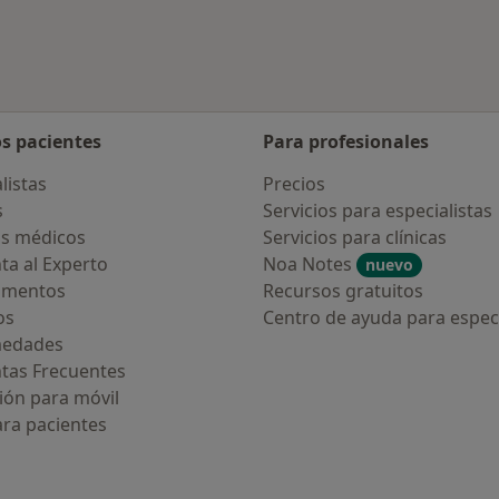
os pacientes
Para profesionales
listas
Precios
s
Servicios para especialistas
s médicos
Servicios para clínicas
ta al Experto
Noa Notes
nuevo
amentos
Recursos gratuitos
os
Centro de ayuda para especi
medades
tas Frecuentes
ión para móvil
ara pacientes