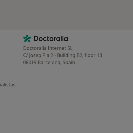
Contacto
Doctoralia - Página de inicio
Doctoralia Internet SL
C/ Josep Pla 2 - Building B2, floor 13
08019 Barcelona, Spain
alistas