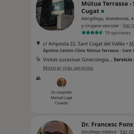
Mútua Terrassa - 
Cugat
Alergólogo, Anestesista, 
·
Ver 
y cirujano vascular
79 opiniones
c/ Amposta 22, Sant Cugat del Vallès
•
M
Àptima Centre Clínic Mútua Terrassa - Sant
Visitas sucesivas Ginecología y Obstetricia
Servicio
Mostrar más servicios
Dr. Leopoldo
Manuel Lage
Canedo
Dr. Francesc Pon
·
Ver m
Oncólogo médico