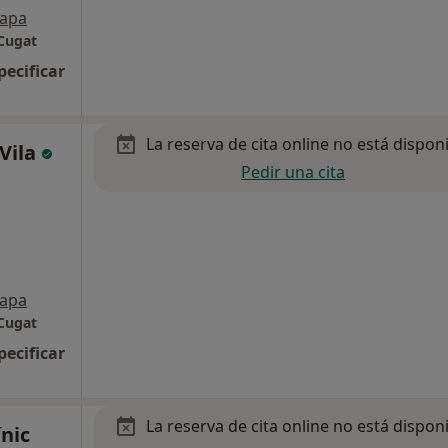
apa
 Cugat
pecificar
La reserva de cita online no está dispon
 Vila
Pedir una cita
apa
 Cugat
pecificar
La reserva de cita online no está dispon
nic