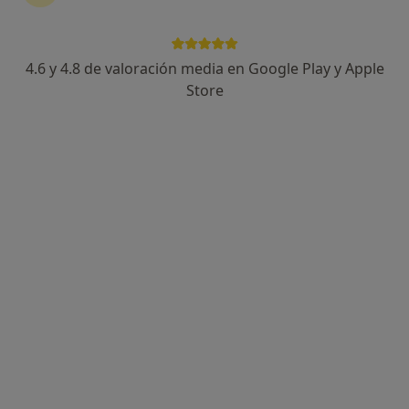
4.6 y 4.8 de valoración media en Google Play y Apple
Store
Opción de pago online
Anna Armengol
·
Ver más
Dietista nutricionista
18 opiniones
Dirección
Online
Pasaje del Baró de Coubertin, 1, Sant Cugat del Vallès
•
Mapa
Clínica Alimmenta