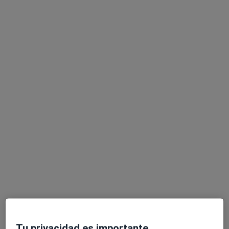
Primera visita Cardiología
100 €
Este especialista no ofrece reserva de cita online en esta dirección.
Pedir una cita
Dra. Maria Dolores March Ortiz
·
Ver más
Médica estética, Médica general
58 opiniones
Carrer de Martorell 24, Sant Cugat del Vallès
•
Mapa
Consulta Dra. Laia Morell
Este especialista no ofrece reserva de cita online en esta dirección.
Tu privacidad es importante