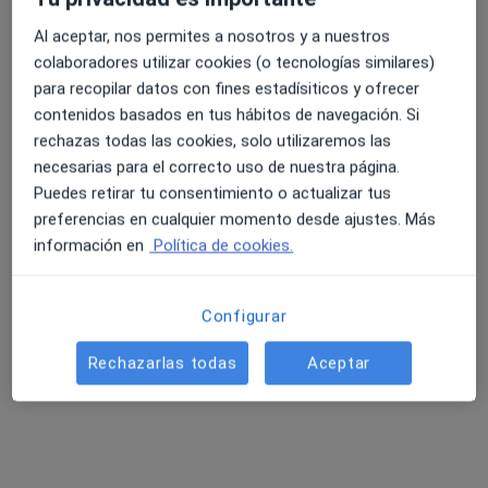
Al aceptar, nos permites a nosotros y a nuestros
Pedir una cita
colaboradores utilizar cookies (o tecnologías similares)
para recopilar datos con fines estadísiticos y ofrecer
contenidos basados en tus hábitos de navegación. Si
rechazas todas las cookies, solo utilizaremos las
necesarias para el correcto uso de nuestra página.
Puedes retirar tu consentimiento o actualizar tus
preferencias en cualquier momento desde ajustes. Más
información en
Política de cookies.
Dr. Pedro Ramon Pérez Fuentes
Configurar
Cardiólogo
80 opiniones
Rechazarlas todas
Aceptar
Rambla del Celler 129, Sant Cugat del Vallès
•
Mapa
Societat Cardiológica Catalana
Primera visita Cardiología
100 €
Este especialista no ofrece reserva de cita online en esta dirección.