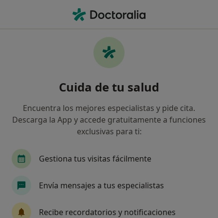
Men
Hipertensión • Sant Cugat del Vallès, Barcelona
Filtros
• 1
Seguro
Mapa
Especialistas en Hipertensión en Sant Cugat
Cuida de tu salud
del Vallès
Así organizamos los resultados
Encuentra los mejores especialistas y pide cita.
Descarga la App y accede gratuitamente a funciones
exclusivas para ti:
¿Qué especialidad estás buscando?
Médico general
Cardiólogo
Gestiona tus visitas fácilmente
Internista
Dietista Nutricionista
Envía mensajes a tus especialistas
Médico de familia
Ver más
Recibe recordatorios y notificaciones