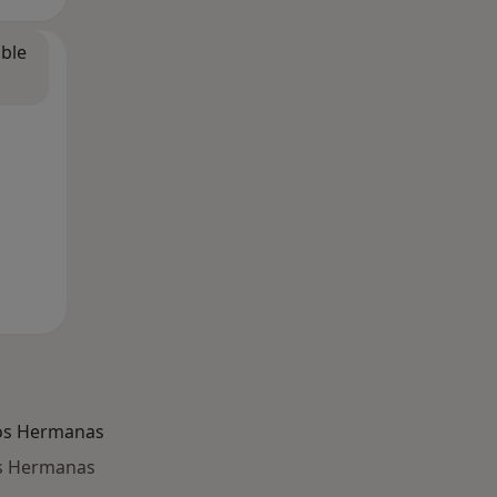
ible
os Hermanas
os Hermanas