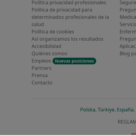
Política privacidad profesionales
Seguro
Política de privacidad para
Pregun
determinados profesionales de la
Medic
salud
Servici
Política de cookies
Enfer
Así organizamos los resultados
Pregun
Accesibilidad
Aplicac
Quiénes somos
Blog p
Empleos
Nuevas posiciones
Partners
Prensa
Contacto
se abre en una n
se abre 
s
Polska
,
Türkiye
,
España
,
REGLAME
ww