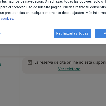
 tus hábitos de navegación. Si rechazas todas las cookies, solo uti
 para el correcto uso de nuestra página. Puedes retirar tu consenti
 tus preferencias en cualquier momento desde ajustes. Más informa
e cookies.
•
Mapa
Rechazarlas todas
A
r
100 €
La reserva de cita online no está dispon
Ver teléfono