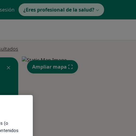
 sesión
¿Eres profesional de la salud?
sultados
Ampliar mapa
ible
es (o
contenidos