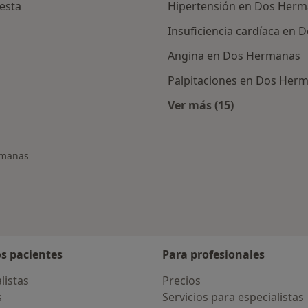
uesta
Hipertensión en Dos Her
Insuficiencia cardíaca en
Angina en Dos Hermanas
Palpitaciones en Dos Her
Ver más (15)
Más en esta catego
rmanas
os pacientes
Para profesionales
listas
Precios
s
Servicios para especialistas