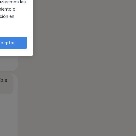
lizaremos las
miento o
ción en
ceptar
ible