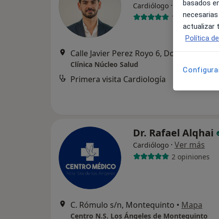
basados en
·
Ver más
Cardiólogo
necesarias
14 opiniones
actualizar
Política d
Calle Javier Perez Royo 6, Dos Hermanas
Clínica Núcleo Salud
Configura
Primera visita Cardiología
Dr. Rafael Alqhai
·
Ver más
Cardiólogo
2 opiniones
C. Rómulo s/n, Montequinto
•
Mapa
Centro N.S. Los Ángeles de Montequinto