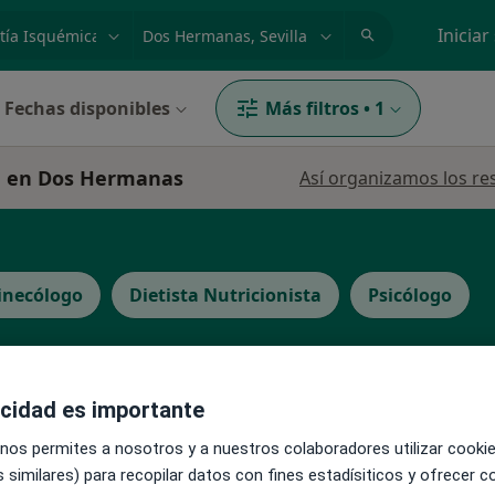
dad, enfermedad o nombre
p. ej. Madrid
Iniciar
Fechas disponibles
Más filtros
•
1
ca en Dos Hermanas
Así organizamos los re
inecólogo
Dietista Nutricionista
Psicólogo
acidad es importante
La reserva de cita online no está dispon
s
 nos permites a nosotros y a nuestros colaboradores utilizar cooki
Pedir una cita
 similares) para recopilar datos con fines estadísiticos y ofrecer 