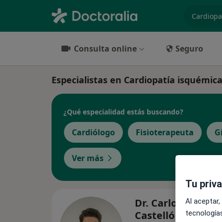
especiali
Consulta online
Seguro
Especialistas en Cardiopatía isquémi
¿Qué especialidad estás buscando?
Cardiólogo
Fisioterapeuta
G
Ver más
Tu priv
Dr. Carlos Palacio
Al aceptar,
Castelló
tecnologías