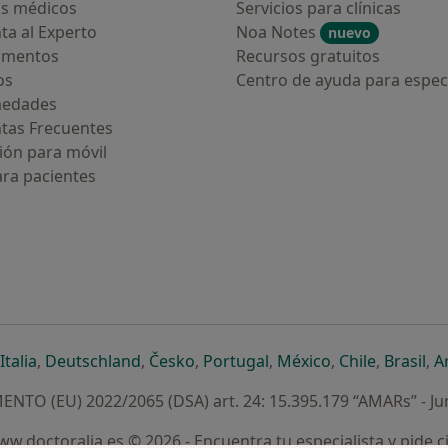
s médicos
Servicios para clínicas
ta al Experto
Noa Notes
nuevo
amentos
Recursos gratuitos
os
Centro de ayuda para especi
medades
tas Frecuentes
ión para móvil
ara pacientes
ueva pestaña
en una nueva pestaña
e abre en una nueva pestaña
se abre en una nueva pestaña
se abre en una nueva pestaña
se abre en una nueva pestaña
se abre en una nueva p
se abre en una
se abre e
se
Italia
,
Deutschland
,
Česko
,
Portugal
,
México
,
Chile
,
Brasil
,
A
NTO (EU) 2022/2065 (DSA) art. 24: 15.395.179 “AMARs” - Ju
w.doctoralia.es © 2026 - Encuentra tu especialista y pide c