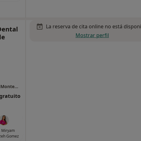
La reserva de cita online no está dispon
Dental
Mostrar perfil
de
Centro Médico y Dental N.S. Los Ángeles de Montequinto
 gratuito
. Miryam
zeh Gomez