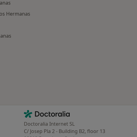
manas
 Dos Hermanas
manas
ría: Otras enfermedades en Dos Hermanas
Contacto
Doctoralia - Página de inicio
Doctoralia Internet SL
C/ Josep Pla 2 - Building B2, floor 13