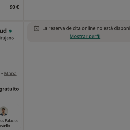
90 €
La reserva de cita online no está dispon
lud
Mostrar perfil
irujano
•
Mapa
 gratuito
los Palacios
astelló