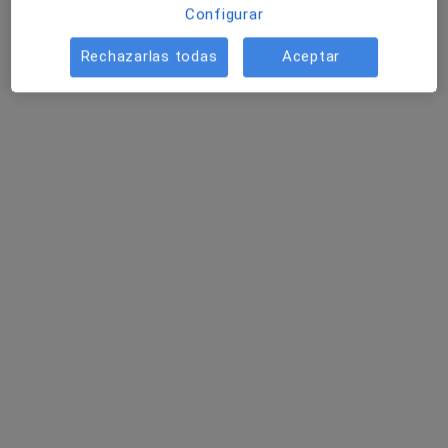
Configurar
Rechazarlas todas
Aceptar
Clínica La Feria
·
Ver
Alergólogo, Analista clínico, Cirujano cardiovascular
más
435 opiniones
Calle Pablo Iglesias 43, Elda
•
Mapa
Clínica La Feria
Primera visita informativa gratuita
Servicio gratuito
Mostrar más servicios
Dr. Cristian
Dr. Alberto Antonio
Dr. Víctor Fuster
Fernández Martínez
González Ruíz
Gomis
Ver todos los especialistas (4)