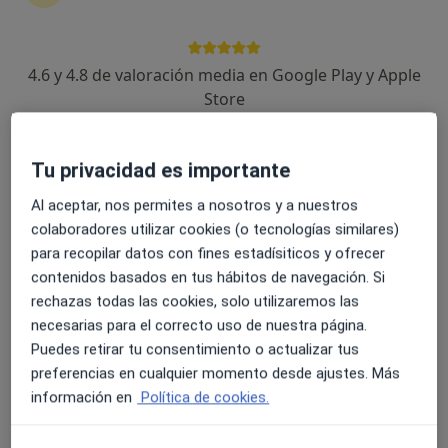
4.6 y 4.8 de valoración media en Google Play y Apple
Dr. Hugo Orellana Figueroa
Store
·
Ver más
Cardiólogo
9 opiniones
Tu privacidad es importante
Calle Pablo Iglesias 43, Elda
•
Mapa
Al aceptar, nos permites a nosotros y a nuestros
Clínica La Feria
colaboradores utilizar cookies (o tecnologías similares)
Primera visita Cardiología
Servicio gratuito
para recopilar datos con fines estadísiticos y ofrecer
Este especialista no ofrece reserva de cita online en esta dirección.
contenidos basados en tus hábitos de navegación. Si
rechazas todas las cookies, solo utilizaremos las
Pedir una cita
necesarias para el correcto uso de nuestra página.
Puedes retirar tu consentimiento o actualizar tus
preferencias en cualquier momento desde ajustes. Más
información en
Política de cookies.