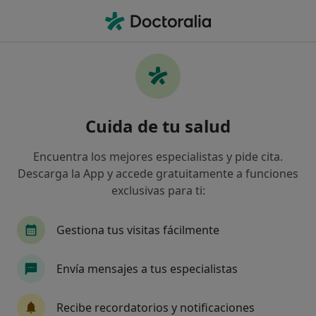
Men
Cardiopatía Isquémica • Elda, Alicante
Filtros
• 1
Seguro
Mapa
Especialistas en Cardiopatía isquémica en
Cuida de tu salud
Elda
Así organizamos los resultados
Encuentra los mejores especialistas y pide cita.
Descarga la App y accede gratuitamente a funciones
exclusivas para ti:
¿Qué especialidad estás buscando?
Cardiólogo
Dermatólogo
Fisioterapeuta
Gestiona tus visitas fácilmente
Envía mensajes a tus especialistas
Recibe recordatorios y notificaciones