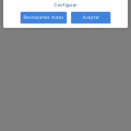
Configurar
Rechazarlas todas
Aceptar
Clínica Dental Simón Ruíz
Dentista, Higienista dental
44 opiniones
Calle Simón Ruiz 25, Medina del Campo
•
Mapa
Clínica Dental Simón Ruíz
Primera visita Odontología
Mostrar más servicios
Dr. Abreu Rodríguez
Dra. Ángela Martin
Vaquero
Ningún profesional de este centro tiene citas disponibles
Mostrar perfil