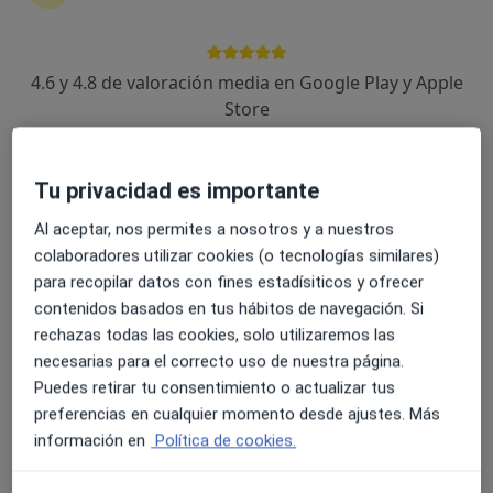
4.6 y 4.8 de valoración media en Google Play y Apple
Dra. Ángela Martin Vaquero
Store
·
Ver más
Dentista
35 opiniones
Tu privacidad es importante
Calle Simón Ruiz 25, Medina del Campo
•
Mapa
Al aceptar, nos permites a nosotros y a nuestros
Clínica Dental Simón Ruíz
colaboradores utilizar cookies (o tecnologías similares)
Primera visita Odontología
Servicio gratuito
para recopilar datos con fines estadísiticos y ofrecer
Este especialista no ofrece reserva de cita online en esta dirección.
contenidos basados en tus hábitos de navegación. Si
rechazas todas las cookies, solo utilizaremos las
Pedir una cita
necesarias para el correcto uso de nuestra página.
Puedes retirar tu consentimiento o actualizar tus
preferencias en cualquier momento desde ajustes. Más
información en
Política de cookies.