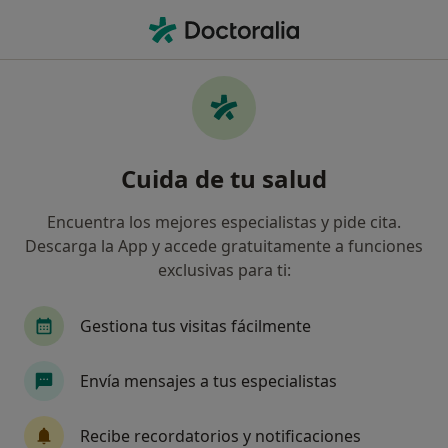
Men
Caries • Medina del Campo, Valladolid
Filtros
• 1
Seguro
Mapa
Especialistas en Caries en Medina del
Cuida de tu salud
Campo
Así organizamos los resultados
Encuentra los mejores especialistas y pide cita.
Descarga la App y accede gratuitamente a funciones
exclusivas para ti:
¿Qué especialidad estás buscando?
Dentista
Higienista dental
Gestiona tus visitas fácilmente
Envía mensajes a tus especialistas
Recibe recordatorios y notificaciones