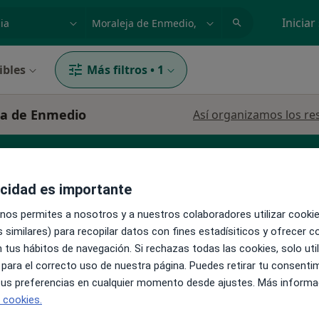
dad, enfermedad o nombre
p. ej. Madrid
Iniciar
ibles
Más filtros
•
1
eja de Enmedio
Así organizamos los re
acidad es importante
 nos permites a nosotros y a nuestros colaboradores utilizar cooki
 similares) para recopilar datos con fines estadísiticos y ofrecer 
La reserva de cita online no está dispon
 tus hábitos de navegación. Si rechazas todas las cookies, solo uti
to
 para el correcto uso de nuestra página. Puedes retirar tu consenti
Pedir una cita
 tus preferencias en cualquier momento desde ajustes. Más informa
e cookies.