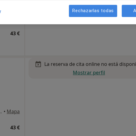
Rechazarlas todas
A
r
l B, Moraleja de Enmedio
•
Mapa
43 €
La reserva de cita online no está dispon
Mostrar perfil
l B, Moraleja de Enmedio
•
Mapa
43 €