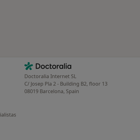
ría: Otras enfermedades en Moraleja de Enmedio
Contacto
Doctoralia - Página de inicio
Doctoralia Internet SL
C/ Josep Pla 2 - Building B2, floor 13
08019 Barcelona, Spain
alistas