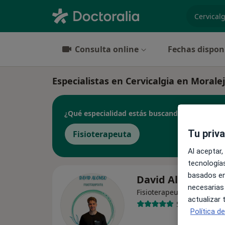
especiali
Consulta online
Fechas dispon
Especialistas en Cervicalgia en Moral
¿Qué especialidad estás buscando?
Tu priv
Fisioterapeuta
Al aceptar,
tecnologías
basados en
David Alonso Pin
necesarias
·
Ver más
Fisioterapeuta
actualizar
55 opiniones
Política d