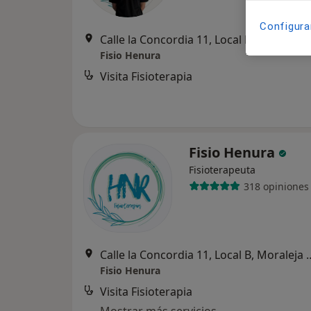
Configura
Calle la Concordia 11, Loca
Fisio Henura
Visita Fisioterapia
Fisio Henura
Fisioterapeuta
318 opiniones
Calle la Concordia 11, Loca
Fisio Henura
Visita Fisioterapia