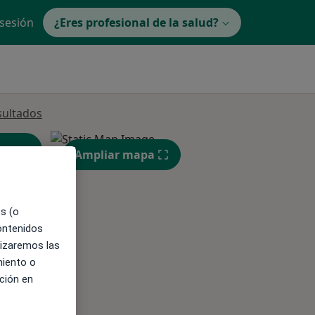
 sesión
¿Eres profesional de la salud?
sultados
Ampliar mapa
es (o
contenidos
ible
lizaremos las
miento o
ción en