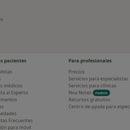
Más en esta catego
io
os pacientes
Para profesionales
listas
Precios
s
Servicios para especialistas
s médicos
Servicios para clínicas
ta al Experto
Noa Notes
nuevo
amentos
Recursos gratuitos
os
Centro de ayuda para especi
medades
tas Frecuentes
ión para móvil