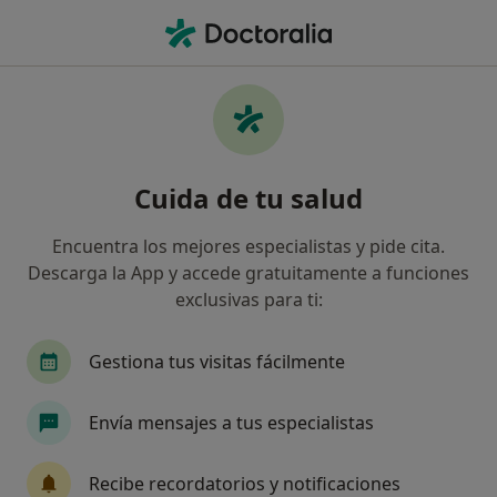
Men
Cervicalgia • Toledo, Toledo
Filtros
• 1
Seguro
Mapa
Especialistas en Cervicalgia en Toledo
Cuida de tu salud
Así organizamos los resultados
Encuentra los mejores especialistas y pide cita.
Descarga la App y accede gratuitamente a funciones
¿Qué especialidad estás buscando?
exclusivas para ti:
Fisioterapeuta
Médico rehabilitador
Trau
Gestiona tus visitas fácilmente
Envía mensajes a tus especialistas
Recibe recordatorios y notificaciones