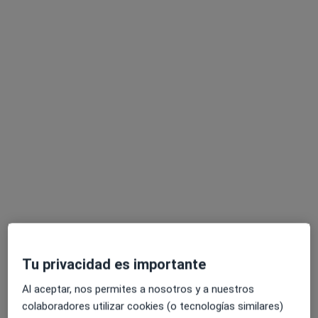
Jaime González Ferrero
·
Ver más
Fisioterapeuta
198 opiniones
Dirección
Online
Ronda Buenavista, 29. Centro comercial. Planta baja. Local 3b, Toledo
•
Mapa
Fisioterapia Toledo Niño y Adulto
Tu privacidad es importante
Primera visita fisioterapia
60 €
Al aceptar, nos permites a nosotros y a nuestros
Este especialista no ofrece reserva de cita online en esta dirección.
colaboradores utilizar cookies (o tecnologías similares)