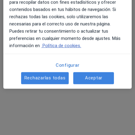
Pedir una cita
para recopilar datos con fines estadísiticos y ofrecer
contenidos basados en tus hábitos de navegación. Si
rechazas todas las cookies, solo utilizaremos las
necesarias para el correcto uso de nuestra página.
Puedes retirar tu consentimiento o actualizar tus
preferencias en cualquier momento desde ajustes. Más
información en
Política de cookies.
Configurar
Lucía Calero Sánchez
·
Ver más
Rechazarlas todas
Aceptar
Fisioterapeuta
4 opiniones
Dirección 1
Dirección 2
Ronda Buenavista, 29. Centro comercial. Planta baja. Local 3b, Toledo
•
Mapa
Fisioterapia Toledo Niño y Adulto
Primera visita fisioterapia
60 €