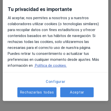
Tu privacidad es importante
Al aceptar, nos permites a nosotros y a nuestros
colaboradores utilizar cookies (o tecnologías similares)
para recopilar datos con fines estadísiticos y ofrecer
contenidos basados en tus hábitos de navegación. Si
Dra. Lorea Zubiaga Toro
rechazas todas las cookies, solo utilizaremos las
necesarias para el correcto uso de nuestra página.
Cirujana general
Puedes retirar tu consentimiento o actualizar tus
10 opiniones
preferencias en cualquier momento desde ajustes. Más
Av. Cardenal Francisco Alvarez, 17, bajo, Alicante
•
Mapa
información en
Política de cookies.
Medintegral
Consulta online
Servicio gratuito
Configurar
Este especialista no ofrece reserva de cita online en esta dirección.
Rechazarlas todas
Aceptar
Pedir una cita