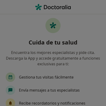
Men
Colelitiasis • Alicante, Alicante
Filtros
• 1
Seguro
Mapa
Especialistas en Colelitiasis en Alicante
Cuida de tu salud
Así organizamos los resultados
Encuentra los mejores especialistas y pide cita.
Descarga la App y accede gratuitamente a funciones
¿Qué especialidad estás buscando?
exclusivas para ti:
Cirujano general
Médico estético
Psicólo
Gestiona tus visitas fácilmente
Envía mensajes a tus especialistas
Recibe recordatorios y notificaciones