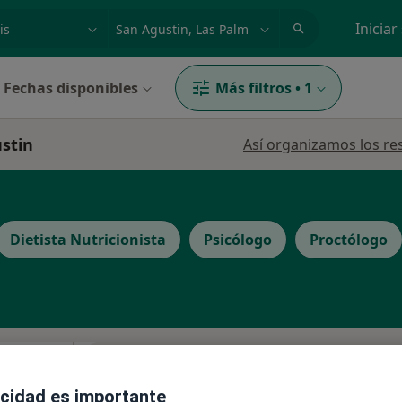
dad, enfermedad o nombre
p. ej. Madrid
Iniciar
Fechas disponibles
Más filtros
•
1
ustin
Así organizamos los re
Dietista Nutricionista
Psicólogo
Proctólogo
La reserva de cita online no está dispon
n
Pedir una cita
acidad es importante