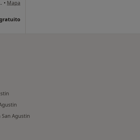
07, Las Palmas de Gran Canaria
•
Mapa
 gratuito
stin
Agustin
 San Agustin
rmedades en San Agustin