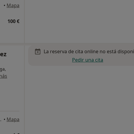
aria
•
Mapa
100 €
La reserva de cita online no está dispon
mez
Pedir una cita
ga,
más
Palmas de Gran Canaria
•
Mapa