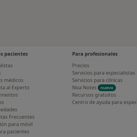
os pacientes
Para profesionales
listas
Precios
s
Servicios para especialistas
s médicos
Servicios para clínicas
ta al Experto
Noa Notes
nuevo
amentos
Recursos gratuitos
os
Centro de ayuda para especi
medades
tas Frecuentes
ión para móvil
ara pacientes