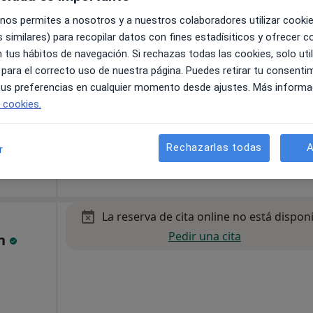
 nos permites a nosotros y a nuestros colaboradores utilizar cooki
 similares) para recopilar datos con fines estadísiticos y ofrecer 
 tus hábitos de navegación. Si rechazas todas las cookies, solo uti
 para el correcto uso de nuestra página. Puedes retirar tu consenti
 tus preferencias en cualquier momento desde ajustes. Más informa
e cookies.
a
•
Mapa
Rechazarlas todas
A
r
100 €
La reserva de cita online no está dispon
Pedir una cita
ón