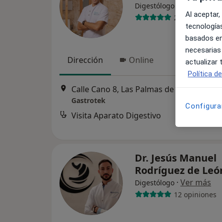
·
Ver más
Digestólogo
Al aceptar,
290 opiniones
tecnologías
basados en
necesarias
Dirección
Online
actualizar
Política d
Calle Cano 8, Las Palmas de Gran Canari
Gastrotek
Configura
Visita Aparato Digestivo
Dr. Jesús Manuel
Rodríguez de Le
·
Ver más
Digestólogo
12 opiniones