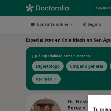
especiali
Consulta online
Seguro
Especialistas en Colelitiasis en San Ag
¿Qué especialidad estás buscando?
Digestólogo
Cirujano general
Ver más
Dr. Néstor Alemá
Pérez
Tu priv