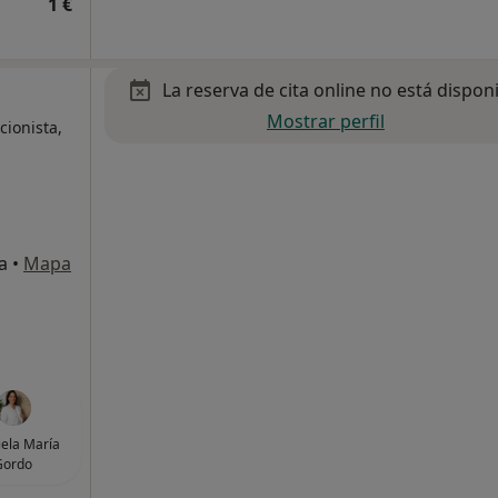
1 €
La reserva de cita online no está dispon
Mostrar perfil
cionista,
a
•
Mapa
ela María
Gordo