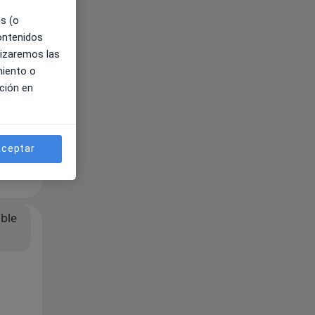
es (o
contenidos
lizaremos las
miento o
ción en
ceptar
ible