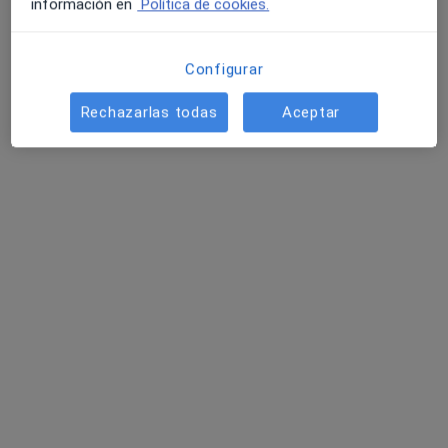
información en
Política de cookies.
Configurar
Dr. Jesús Timon Peralta
Rechazarlas todas
Aceptar
·
Ver más
Cirujano general
186 opiniones
Avenida Extremadura 5, Talavera de la Reina
•
Mapa
Hospital Parque Marazuela
Primera visita Cirugía General y Ap. Digestivo
Precio sin especificar
Este especialista no ofrece reserva de cita online en esta dirección.
Pedir una cita