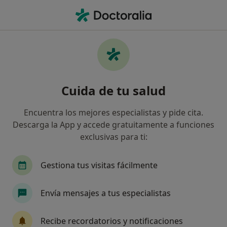
Men
Colelitiasis • Talavera de la Reina, Toledo
Filtros
• 1
Seguro
Mapa
Especialistas en Colelitiasis en Talavera de
Cuida de tu salud
la Reina
Así organizamos los resultados
Encuentra los mejores especialistas y pide cita.
Descarga la App y accede gratuitamente a funciones
exclusivas para ti:
¿Qué especialidad estás buscando?
Cirujano general
Alergólogo
Analista clín
Gestiona tus visitas fácilmente
Envía mensajes a tus especialistas
Recibe recordatorios y notificaciones