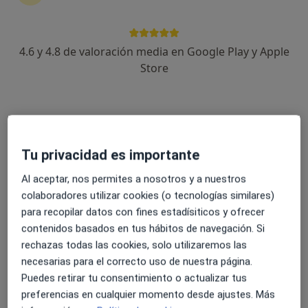
4.6 y 4.8 de valoración media en Google Play y Apple
Dr. Juan Carlos Santiago Peña
Store
·
Ver más
Cirujano general
50 opiniones
Avenida Extremadura 5, Talavera de la Reina
•
Mapa
Hospital Parque Marazuela
Tu privacidad es importante
Primera visita Cirugía General y Ap. Digestivo
Precio sin especificar
Al aceptar, nos permites a nosotros y a nuestros
Este especialista no ofrece reserva de cita online en esta dirección.
colaboradores utilizar cookies (o tecnologías similares)
para recopilar datos con fines estadísiticos y ofrecer
Pedir una cita
contenidos basados en tus hábitos de navegación. Si
rechazas todas las cookies, solo utilizaremos las
necesarias para el correcto uso de nuestra página.
Puedes retirar tu consentimiento o actualizar tus
preferencias en cualquier momento desde ajustes. Más