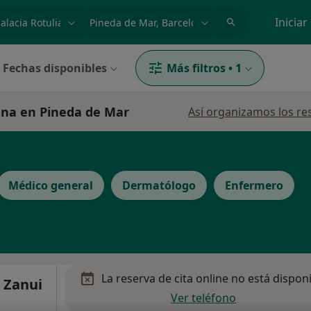
dad, enfermedad o nombre
p. ej. Madrid
Iniciar
Fechas disponibles
Más filtros
•
1
iana en Pineda de Mar
Así organizamos los re
Médico general
Dermatólogo
Enfermero
La reserva de cita online no está dispon
o Zanui
Ver teléfono