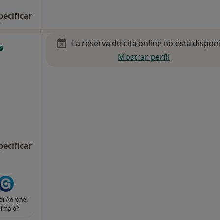
pecificar
La reserva de cita online no está dispon
Mostrar perfil
pecificar
rdi Adroher
llmajor