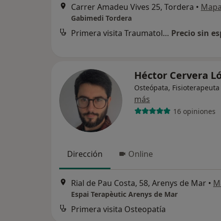
Carrer Amadeu Vives 25, Tordera
•
Map
Gabimedi Tordera
Primera visita Traumatología y Cirugía Ortopédica
Precio sin es
Héctor Cervera L
Osteópata, Fisioterapeuta
más
16 opiniones
Dirección
Online
Rial de Pau Costa, 58, Arenys de Mar
•
M
Espai Terapèutic Arenys de Mar
Primera visita Osteopatía