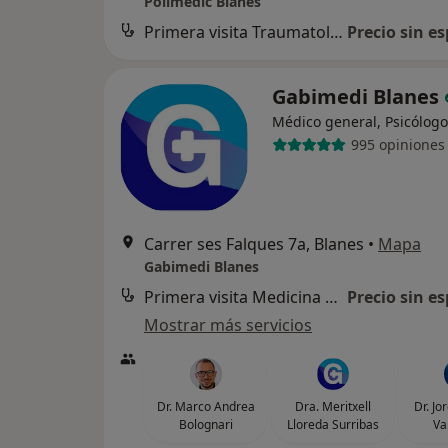
Polimèdic Blanes
Primera visita Traumatología y Cirugía Ortopédica
Precio sin es
Gabimedi Blanes
Médico general, Psicólogo
995 opiniones
Carrer ses Falques 7a, Blanes
•
Mapa
Gabimedi Blanes
Primera visita Medicina General
Precio sin es
Mostrar más servicios
Dr. Marco Andrea
Dra. Meritxell
Dr. Jo
Bolognari
Lloreda Surribas
Va