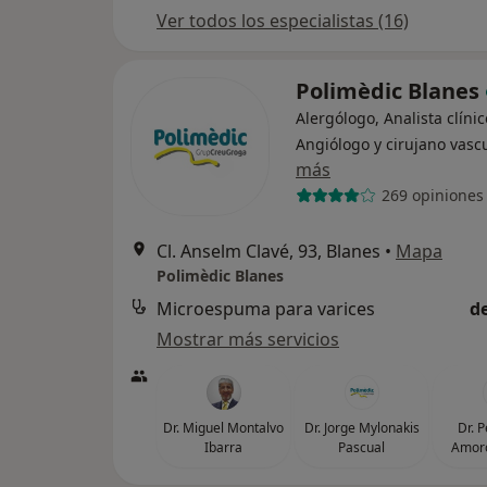
Ver todos los especialistas (16)
Polimèdic Blanes
Alergólogo, Analista clínic
Angiólogo y cirujano vasc
más
269 opiniones
Cl. Anselm Clavé, 93, Blanes
•
Mapa
Polimèdic Blanes
Microespuma para varices
d
Mostrar más servicios
Dr. Miguel Montalvo
Dr. Jorge Mylonakis
Dr. 
Ibarra
Pascual
Amoro