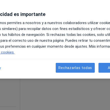
acidad es importante
 nos permites a nosotros y a nuestros colaboradores utilizar cooki
 similares) para recopilar datos con fines estadísiticos y ofrecer 
 tus hábitos de navegación. Si rechazas todas las cookies, solo uti
pecificar
 para el correcto uso de nuestra página. Puedes retirar tu consenti
 tus preferencias en cualquier momento desde ajustes. Más informa
e cookies.
La reserva de cita online no está dispon
te
Pedir una cita
lo
Rechazarlas todas
A
r