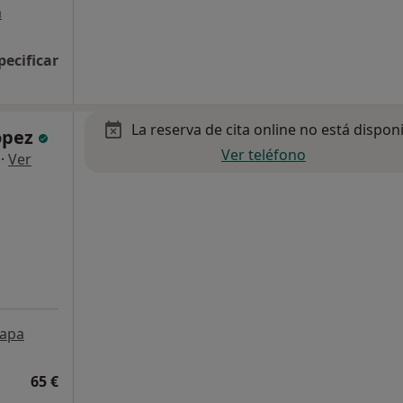
a
pecificar
La reserva de cita online no está dispon
ópez
Ver teléfono
·
Ver
apa
65 €