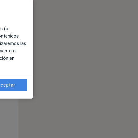
es (o
contenidos
lizaremos las
miento o
ción en
ible
ceptar