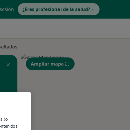
 sesión
¿Eres profesional de la salud?
sultados
Ampliar mapa
ible
es (o
contenidos