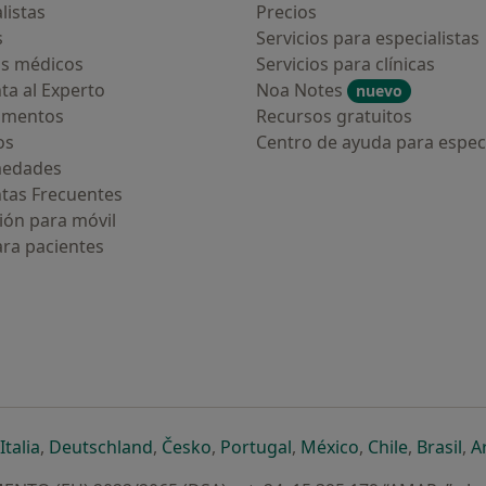
listas
Precios
s
Servicios para especialistas
s médicos
Servicios para clínicas
ta al Experto
Noa Notes
nuevo
amentos
Recursos gratuitos
os
Centro de ayuda para especi
medades
tas Frecuentes
ión para móvil
ara pacientes
ueva pestaña
en una nueva pestaña
e abre en una nueva pestaña
se abre en una nueva pestaña
se abre en una nueva pestaña
se abre en una nueva pestaña
se abre en una nueva p
se abre en una
se abre e
se
Italia
,
Deutschland
,
Česko
,
Portugal
,
México
,
Chile
,
Brasil
,
A