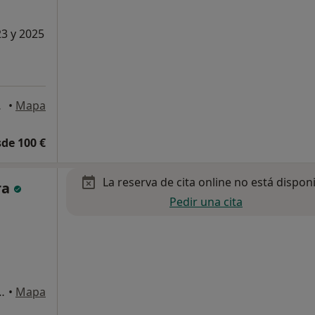
23 y 2025
Rosario
•
Mapa
de 100 €
La reserva de cita online no está dispon
ra
Pedir una cita
o 157, Puerto del Rosario
•
Mapa