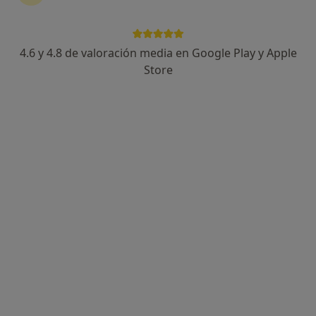
4.6 y 4.8 de valoración media en Google Play y Apple
Store
Perfil nuevo
Opción de pago online
Estefanía Hernández Concepción
·
Ver más
Psicóloga
2 opiniones
Dirección 1
Dirección 2
Online
Calle Obispo Rey Redondo 41, San Cristóbal de la Laguna
•
Mapa
Consulta La Laguna
Consulta online
desde 60 €
Este especialista no ofrece reserva de cita online en esta dirección.
Pedir una cita