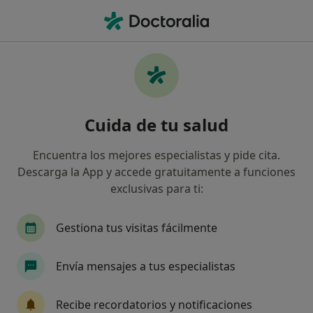
Men
Congoja • San Cristóbal de la Laguna, Santa Cruz de Tenerife
Filtros
• 1
Mapa
Especialistas en Congoja en San Cristóbal de
Cuida de tu salud
la Laguna
Así organizamos los resultados
Encuentra los mejores especialistas y pide cita.
Descarga la App y accede gratuitamente a funciones
exclusivas para ti:
¿Qué especialidad estás buscando?
Psicólogo
Psicólogo infantil
Logopeda
Gestiona tus visitas fácilmente
Envía mensajes a tus especialistas
Recibe recordatorios y notificaciones