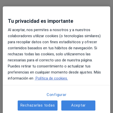
Tu privacidad es importante
Al aceptar, nos permites a nosotros y a nuestros
colaboradores utilizar cookies (o tecnologías similares)
para recopilar datos con fines estadísiticos y ofrecer
contenidos basados en tus hábitos de navegación. Si
Cristina García González
rechazas todas las cookies, solo utilizaremos las
·
Ver más
Psicóloga, Psicóloga infantil
necesarias para el correcto uso de nuestra página.
127 opiniones
Puedes retirar tu consentimiento o actualizar tus
preferencias en cualquier momento desde ajustes. Más
Dirección 1
Dirección 2
Dirección 3
Onlin
información en
Política de cookies.
Avenida de Los Menceyes, 263, oficina 8 y 9, San Cristóbal de la Laguna
•
Mapa
CPC FormaT
Configurar
Primera visita Psicología
desde 60 €
Rechazarlas todas
Aceptar
Este especialista no ofrece reserva de cita online en esta dirección.