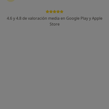
4.6 y 4.8 de valoración media en Google Play y Apple
Store
Opción de pago online
Lucía Morales
·
Ver más
Psicóloga
10 opiniones
Dirección
Online 1
Online 2
Calle Altozano, 7, Vejer de la Frontera
•
Mapa
La Brújula Psicología
Primera visita Psicología
60 €
Este especialista no ofrece reserva de cita online en esta dirección.
Pedir una cita