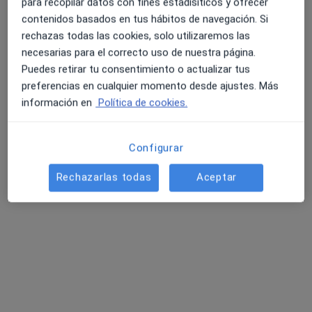
para recopilar datos con fines estadísiticos y ofrecer
Primera visita Psicología
60 €
contenidos basados en tus hábitos de navegación. Si
rechazas todas las cookies, solo utilizaremos las
Este especialista no ofrece reserva de cita online en esta dirección.
necesarias para el correcto uso de nuestra página.
Pedir una cita
Puedes retirar tu consentimiento o actualizar tus
preferencias en cualquier momento desde ajustes. Más
información en
Política de cookies.
Configurar
Rechazarlas todas
Aceptar
Myriam Del Rocío Jiménez Ferreira
·
Ver más
Psicóloga, Psicóloga infantil
40 opiniones
Experta en Psicología Clínica Infanto-Juvenil
Mención en Psicología Social por la UGR