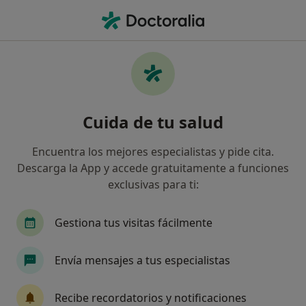
Men
Crisis De Pareja • Conil de la Frontera, Cádiz
Filtros
• 1
Seguro
Mapa
Especialistas en Crisis de pareja en Conil de
Cuida de tu salud
la Frontera
Así organizamos los resultados
Encuentra los mejores especialistas y pide cita.
Descarga la App y accede gratuitamente a funciones
exclusivas para ti:
¿Qué especialidad estás buscando?
Psicólogo
Psicólogo infantil
Fisioterapeu
Gestiona tus visitas fácilmente
Envía mensajes a tus especialistas
Recibe recordatorios y notificaciones