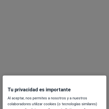
Pedir una cita
Yolanda Benito Pacheco
·
Ver más
Psicóloga
82 opiniones
Dirección
Online
Tu privacidad es importante
Al aceptar, nos permites a nosotros y a nuestros
Avenida Buenavista, 29 Centro de Negocios Horizonte 1ª Planta D5, Vejer de la Frontera
•
Mapa
colaboradores utilizar cookies (o tecnologías similares)
Consulta de Psicología en Vejer de la Frontera