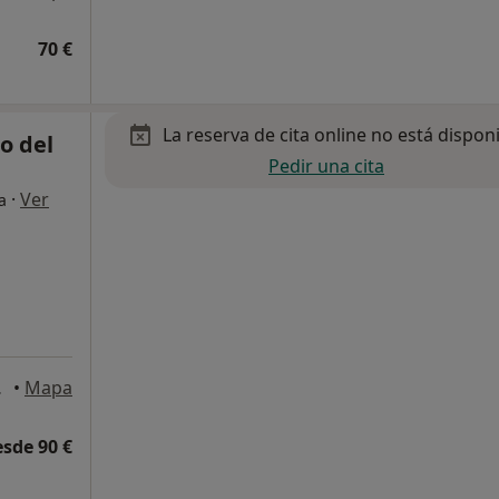
70 €
La reserva de cita online no está dispon
o del
Pedir una cita
·
Ver
a
de Madrid
•
Mapa
esde 90 €