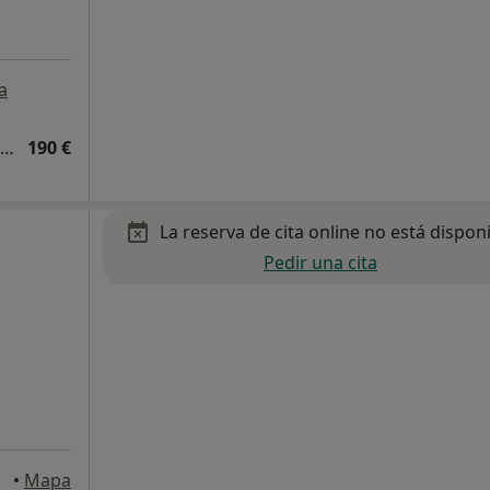
a
Primera visita Medicinas y Terapias Complementarias
190 €
La reserva de cita online no está dispon
Pedir una cita
drid
•
Mapa