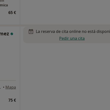
émica
65 €
La reserva de cita online no está dispon
ómez
Pedir una cita
, Las Rozas de Madrid
•
Mapa
75 €