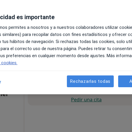
acidad es importante
 nos permites a nosotros y a nuestros colaboradores utilizar cooki
 similares) para recopilar datos con fines estadísiticos y ofrecer 
 tus hábitos de navegación. Si rechazas todas las cookies, solo uti
 para el correcto uso de nuestra página. Puedes retirar tu consenti
illa la Mancha, 3, Las Rozas de Madrid
•
Mapa
 tus preferencias en cualquier momento desde ajustes. Más informa
60 €
e cookies.
Rechazarlas todas
A
r
La reserva de cita online no está dispon
ler
Pedir una cita