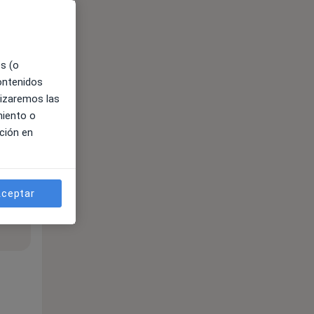
es (o
contenidos
lizaremos las
miento o
ción en
ceptar
ible