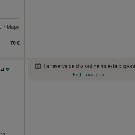
 Rozas de Madrid
•
Mapa
70 €
La reserva de cita online no está dispon
za
Pedir una cita
pa