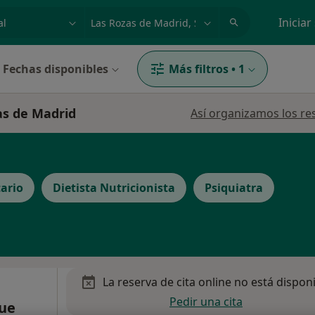
dad, enfermedad o nombre
p. ej. Madrid
Iniciar
Fechas disponibles
Más filtros
•
1
zas de Madrid
Así organizamos los re
ario
Dietista Nutricionista
Psiquiatra
La reserva de cita online no está dispon
Pedir una cita
ue