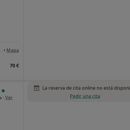
s de Madrid
•
Mapa
70 €
La reserva de cita online no está dispon
z
Pedir una cita
·
Ver
a