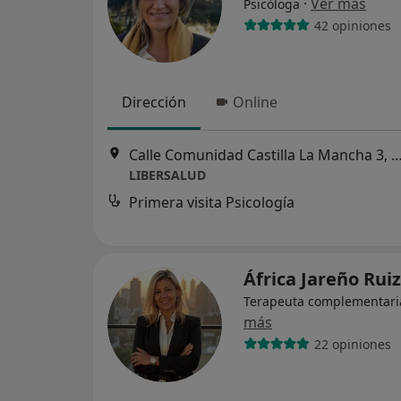
·
Ver más
Psicóloga
42 opiniones
Dirección
Online
Calle Comunidad Castilla La Mancha 3, 2 dcha., Las Roza
LIBERSALUD
Primera visita Psicología
África Jareño Rui
Terapeuta complementari
más
22 opiniones