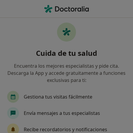
Men
Demencia Progresiva • Bilbao, Vizcaya
Filtros
• 1
Seguro
Mapa
Especialistas en Demencia progresiva en
Cuida de tu salud
Bilbao
Así organizamos los resultados
Encuentra los mejores especialistas y pide cita.
Descarga la App y accede gratuitamente a funciones
exclusivas para ti:
¿Qué especialidad estás buscando?
Psicólogo
Psicólogo infantil
Psicopedago
Gestiona tus visitas fácilmente
Envía mensajes a tus especialistas
Recibe recordatorios y notificaciones