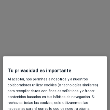
Javier Pérez-Yarza
·
Ver más
Psicólogo
3 opiniones
Dirección
Online
Tu privacidad es importante
Calle Juan Ajuriaguerra Kalea, 19, 2ol, Bilbao
•
Mapa
Al aceptar, nos permites a nosotros y a nuestros
Psicología de Bienestar
colaboradores utilizar cookies (o tecnologías similares)
para recopilar datos con fines estadísiticos y ofrecer
Consulta online
75 €
contenidos basados en tus hábitos de navegación. Si
Este especialista no ofrece reserva de cita online en esta dirección.
rechazas todas las cookies, solo utilizaremos las
necesarias para el correcto uso de nuestra página.