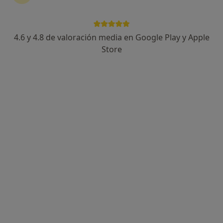
4.6 y 4.8 de valoración media en Google Play y Apple
Natalia Gómez- Rubiera
Store
·
Ver más
Psicóloga, Psicopedagoga, Psicóloga infantil
64 opiniones
Dirección
Online
Plaza de Euskadi 3, Bilbao
•
Mapa
Consultorio privado
Primera visita Psicología
90 €
Este especialista no ofrece reserva de cita online en esta dirección.
Pedir una cita