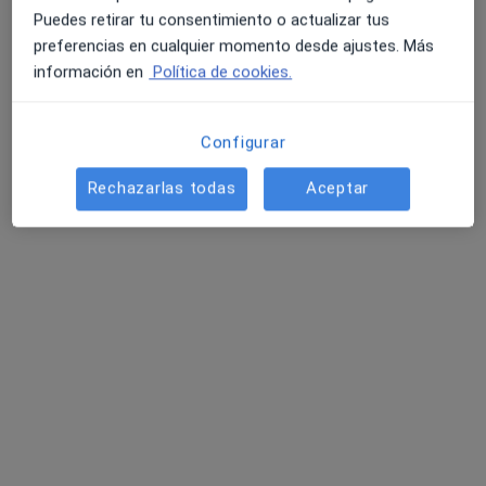
Pedir una cita
Puedes retirar tu consentimiento o actualizar tus
preferencias en cualquier momento desde ajustes. Más
información en
Política de cookies.
Configurar
Rechazarlas todas
Aceptar
Opción de pago online
Ana María Camarón Alonso
·
Ver más
Psicóloga
36 opiniones
Dirección
Online
c/MÁXIMO AGUIRRE 18 BIS, 5º DPTO. 13, Bilbao
•
Mapa
ZUENTZAT