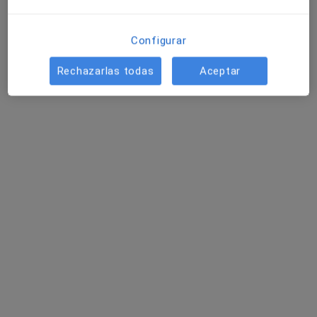
Configurar
Rechazarlas todas
Aceptar
Dra. MONSERRAT RIBAS OCHOA
·
Ver más
Psicóloga
47 opiniones
Dirección 1
Dirección 2
Online
Carrer Pintor Sorolla 5, Aldaia
•
Mapa
Clínica SERBERE
Consulta online
60 €
Este especialista no ofrece reserva de cita online en esta dirección.