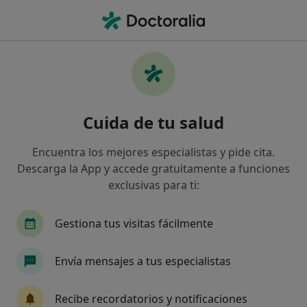
Men
Dependencia Emocional De La Pareja • Aldaia, Valencia
Filtros
• 1
Mapa
Especialistas en Dependencia emocional de
Cuida de tu salud
la pareja en Aldaia
Así organizamos los resultados
Encuentra los mejores especialistas y pide cita.
Descarga la App y accede gratuitamente a funciones
exclusivas para ti:
¿Qué especialidad estás buscando?
Psicólogo
Gestiona tus visitas fácilmente
Envía mensajes a tus especialistas
Recibe recordatorios y notificaciones