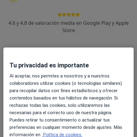
4.6 y 4.8 de valoración media en Google Play y Apple
Store
Opción de pago online
Laura Teresa Cifuentes Franco
·
Ver más
Psicóloga
30 opiniones
Tu privacidad es importante
Dirección
Online
Al aceptar, nos permites a nosotros y a nuestros
colaboradores utilizar cookies (o tecnologías similares)
Carrer de Sant Lluís Gonzaga 20, puerta 13, Alaquas
•
Mapa
para recopilar datos con fines estadísiticos y ofrecer
Laura Teresa Cifuentes Franco
contenidos basados en tus hábitos de navegación. Si
Primera visita Psicología
55 €
rechazas todas las cookies, solo utilizaremos las
Este especialista no ofrece reserva de cita online en esta dirección.
necesarias para el correcto uso de nuestra página.
Puedes retirar tu consentimiento o actualizar tus
Pedir una cita
preferencias en cualquier momento desde ajustes. Más
información en
Política de cookies.