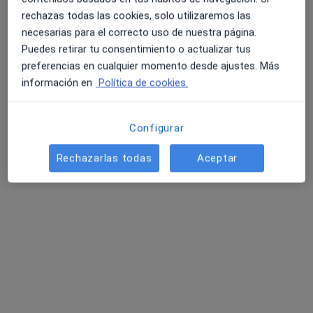
rechazas todas las cookies, solo utilizaremos las
necesarias para el correcto uso de nuestra página.
Puedes retirar tu consentimiento o actualizar tus
preferencias en cualquier momento desde ajustes. Más
información en
Política de cookies.
Centro de Logopedia y Psicología Janira
Configurar
Suárez
·
Ver más
Logopeda, Dietista nutricionista, Psicólogo
Rechazarlas todas
Aceptar
128 opiniones
Calle Alemania, 45 Local 1, Cártama
•
Mapa
Centro de Logopedia y Psicología Janira Suárez
Consulta online
Servicio gratuito
Mostrar más servicios
Ningún profesional de este centro tiene citas disponibles
Mostrar perfil