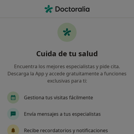
Men
Depresión En La Adolescencia • Estacion de Cartama, Málaga
Filtros
• 1
Mapa
Especialistas en Depresión en la
Cuida de tu salud
adolescencia en Estacion de Cartama
Así organizamos los resultados
Encuentra los mejores especialistas y pide cita.
Descarga la App y accede gratuitamente a funciones
exclusivas para ti:
¿Qué especialidad estás buscando?
Psicólogo
Psicólogo infantil
Logopeda
Gestiona tus visitas fácilmente
Envía mensajes a tus especialistas
Recibe recordatorios y notificaciones