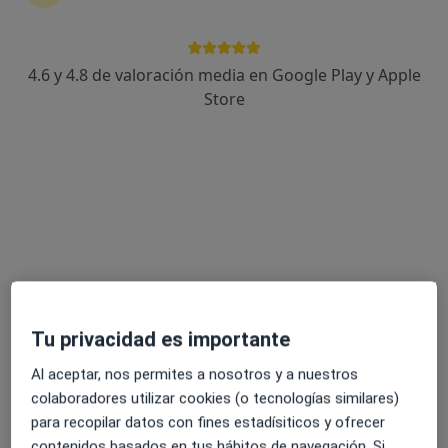
4.6 y 4.8 de valoración media en Google Play y Apple
Alicia Alcaine
Store
·
Ver más
Psicóloga, Psicóloga infantil
41 opiniones
Dirección
Online
Calle Alemania, 45 Local 1, Cártama
•
Mapa
Centro de Logopedia y Psicología Janira Suárez
Primera visita Psicología Infantil
desde 60 €
Tu privacidad es importante
Este especialista no ofrece reserva de cita online en esta dirección.
Al aceptar, nos permites a nosotros y a nuestros
Pedir una cita
colaboradores utilizar cookies (o tecnologías similares)
para recopilar datos con fines estadísiticos y ofrecer
contenidos basados en tus hábitos de navegación. Si