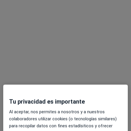
Dani Estaña Malaret
·
Ver más
Psicólogo
164 opiniones
Dirección
Online
Av/ de Canarias 10 1º D, La Orotava
•
Mapa
Tu privacidad es importante
Insight La Orotava
Primera visita Psicología
70 €
Al aceptar, nos permites a nosotros y a nuestros
colaboradores utilizar cookies (o tecnologías similares)
Este especialista no ofrece reserva de cita online en esta dirección.
para recopilar datos con fines estadísiticos y ofrecer