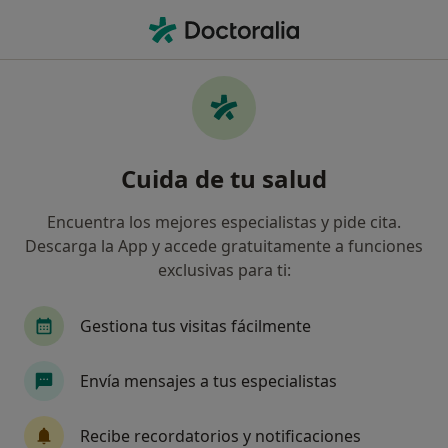
Men
Depresión En La Adolescencia • Santa Úrsula, Santa Cruz de Tenerife
Filtros
• 1
Mapa
Especialistas en Depresión en la
Cuida de tu salud
adolescencia en Santa Úrsula
Así organizamos los resultados
Encuentra los mejores especialistas y pide cita.
Descarga la App y accede gratuitamente a funciones
exclusivas para ti:
¿Qué especialidad estás buscando?
Psicólogo
Gestiona tus visitas fácilmente
Envía mensajes a tus especialistas
Recibe recordatorios y notificaciones