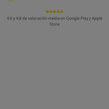
4.6 y 4.8 de valoración media en Google Play y Apple
Daniel Alfredo Saavedra Martín
Store
·
Ver más
Psicólogo
84 opiniones
Dirección
Online
Avenida Alonso Fernández de Lugo 36 1ºA Edf. Mayorazgo, La Orotava
•
Mapa
Gabinete Psicológico Dánae (La Orotava)
Consulta online
70 €
Este especialista no ofrece reserva de cita online en esta dirección.
Pedir una cita