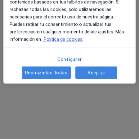
Pedir una cita
contenidos basados en tus hábitos de navegación. Si
rechazas todas las cookies, solo utilizaremos las
necesarias para el correcto uso de nuestra página.
Puedes retirar tu consentimiento o actualizar tus
preferencias en cualquier momento desde ajustes. Más
información en
Política de cookies.
Configurar
Elisa Amador
Rechazarlas todas
Aceptar
·
Ver más
Psicóloga
74 opiniones
Dirección
Online
Avenida Alonso Fernández de Lugo 4 1º A, La Orotava
•
Mapa
Consulta presencial en La Orotava
Primera visita Psicología
60 €