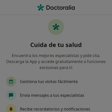
Men
Desmotivación Generalizada • Monovar Monover, Alicante
Filtros
• 1
Mapa
Especialistas en Desmotivación
Cuida de tu salud
generalizada en Monovar/Monover
Así organizamos los resultados
Encuentra los mejores especialistas y pide cita.
Descarga la App y accede gratuitamente a funciones
exclusivas para ti:
¿Qué especialidad estás buscando?
Psicólogo
Gestiona tus visitas fácilmente
Envía mensajes a tus especialistas
Recibe recordatorios y notificaciones