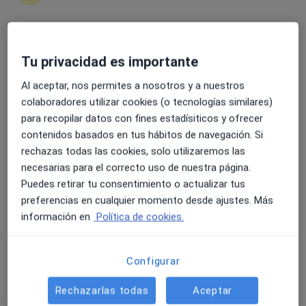
4.6 y 4.8 de valoración media en Google Play y Apple
Tu privacidad es importante
Store
Perfil nuevo
Opción de pago online
Angela Rosalia Conte
Al aceptar, nos permites a nosotros y a nuestros
colaboradores utilizar cookies (o tecnologías similares)
·
Ver más
Psicóloga
para recopilar datos con fines estadísiticos y ofrecer
5 opiniones
contenidos basados en tus hábitos de navegación. Si
Ansiedad, duelo, autoestima y cambios vitales.
rechazas todas las cookies, solo utilizaremos las
Psicología basada en evidencia y cercanía.
necesarias para el correcto uso de nuestra página.
Puedes retirar tu consentimiento o actualizar tus
Un espacio para sentirte comprendido.
preferencias en cualquier momento desde ajustes. Más
Dirección
Online
información en
Política de cookies.
Calle Príncipe, 1, Elda
•
Mapa
Configurar
CONSULTA ONLINE
Rechazarlas todas
Aceptar
Consulta online
40 €