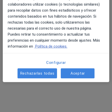
colaboradores utilizar cookies (o tecnologías similares)
para recopilar datos con fines estadísiticos y ofrecer
contenidos basados en tus hábitos de navegación. Si
rechazas todas las cookies, solo utilizaremos las
necesarias para el correcto uso de nuestra página.
Puedes retirar tu consentimiento o actualizar tus
preferencias en cualquier momento desde ajustes. Más
Dra. Mariela Pia Silva Pomarino
información en
Política de cookies.
·
Ver más
Digestóloga
Dirección
Online
Configurar
Rechazarlas todas
Aceptar
Carrer Santa Maria Rosa Molas 25, Castellón de la Plana
•
Mapa
Hospital Vithas Castellon
Primera visita Aparato Digestivo
100 €
Este especialista no ofrece reserva de cita online en esta dirección.
Pedir una cita