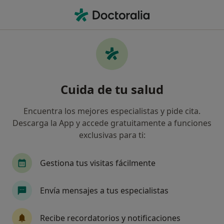
Men
Diarrea • Castellón de la Plana, Castellón
Filtros
• 1
Seguro
Mapa
Especialistas en Diarrea en Castellón de la
Cuida de tu salud
Plana
Así organizamos los resultados
Encuentra los mejores especialistas y pide cita.
Descarga la App y accede gratuitamente a funciones
exclusivas para ti:
¿Qué especialidad estás buscando?
Digestólogo
Dietista Nutricionista
Fisiot
Gestiona tus visitas fácilmente
Envía mensajes a tus especialistas
Recibe recordatorios y notificaciones