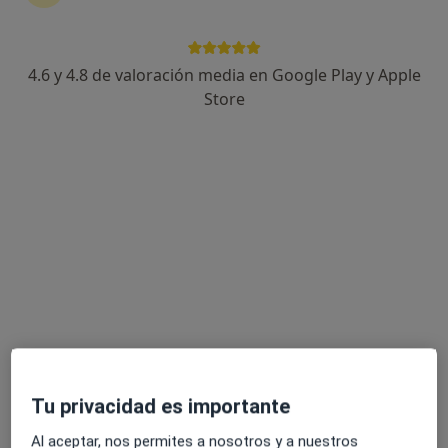
4.6 y 4.8 de valoración media en Google Play y Apple
Dra. Laura Flor Prades
Store
·
Ver más
Digestóloga
283 opiniones
Dirección
Online
C/ Santa Maria Rosa Molas 40, D1, Castellón de la Plana
•
Mapa
Clínica Dra. Laura Flor
Primera visita Aparato Digestivo
100 €
Este especialista no ofrece reserva de cita online en esta dirección.
Pedir una cita
Tu privacidad es importante
Al aceptar, nos permites a nosotros y a nuestros