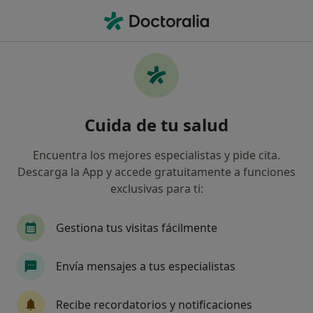
Men
Diente Retenido • Jerez de la Frontera, Cádiz
Filtros
• 1
Seguro
Mapa
Especialistas en Diente retenido en Jerez de
Cuida de tu salud
la Frontera
Así organizamos los resultados
Encuentra los mejores especialistas y pide cita.
Descarga la App y accede gratuitamente a funciones
exclusivas para ti:
¿Qué especialidad estás buscando?
Dentista
Cirujano oral y maxilofacial
Acu
Gestiona tus visitas fácilmente
Envía mensajes a tus especialistas
Recibe recordatorios y notificaciones