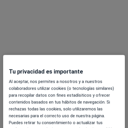
Clínica Dental Dr. Carrero
Dentista
200 opiniones
Avenida Voltaire,3 Portal 4 1ºD, Jerez de la Frontera
•
Mapa
Clínica Dental Dr. Carrero
Primera visita Odontología
Servicio gratuito
Tu privacidad es importante
Mostrar más servicios
Al aceptar, nos permites a nosotros y a nuestros
Ningún profesional de este centro tiene citas disponibles
colaboradores utilizar cookies (o tecnologías similares)
para recopilar datos con fines estadísiticos y ofrecer
Mostrar perfil
contenidos basados en tus hábitos de navegación. Si
rechazas todas las cookies, solo utilizaremos las
necesarias para el correcto uso de nuestra página.
Puedes retirar tu consentimiento o actualizar tus