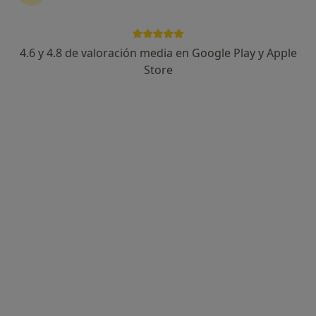
4.6 y 4.8 de valoración media en Google Play y Apple
Dra. Milagros Ganga Tenorio
Store
·
Ver más
Dentista
17 opiniones
Lugar Barriada Torresblancas, 9,, Jerez de la Frontera
•
Mapa
Clínica Dental Mar
Primera visita Odontología
50 €
Este especialista no ofrece reserva de cita online en esta dirección.
Pedir una cita