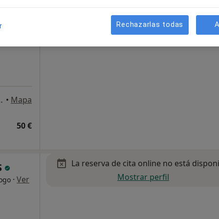
Pedir una cita
·
Ver
il
Rechazarlas todas
A
r
bajos, Cerdanyola del Vallès
•
Mapa
50 €
La reserva de cita online no está dispon
S
Mostrar perfil
·
Ver
logo