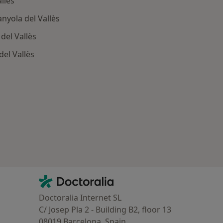
llès
nyola del Vallès
del Vallès
el Vallès
ía: Otras enfermedades en Cerdanyola del Vallès
Contacto
Doctoralia - Página de inicio
Doctoralia Internet SL
C/ Josep Pla 2 - Building B2, floor 13
08019 Barcelona, Spain