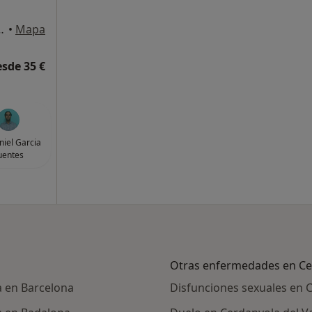
bajos, Cerdanyola del Vallès
•
Mapa
esde 35 €
niel Garcia
uentes
Otras enfermedades en Cer
a en Barcelona
Disfunciones sexuales en C