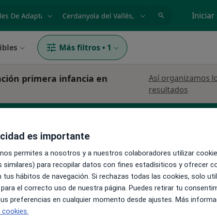
dad, enfermedad o nombre
p. ej. Madrid
Iniciar
ibles
Más filtros
•
1
ación primera infancia en
Así organizamos l
resultados
acidad es importante
Logopeda
Forense
Psicopedagogo
 nos permites a nosotros y a nuestros colaboradores utilizar cooki
 similares) para recopilar datos con fines estadísiticos y ofrecer 
 tus hábitos de navegación. Si rechazas todas las cookies, solo uti
 para el correcto uso de nuestra página. Puedes retirar tu consenti
 tus preferencias en cualquier momento desde ajustes. Más informa
La reserva de cita online no está dispon
Cerezo
e cookies.