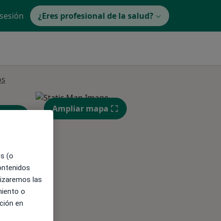
 sesión
¿Eres profesional de la salud?
os
Ampliar mapa
es (o
contenidos
lizaremos las
miento o
ción en
ible