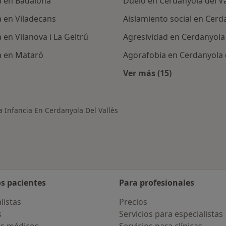
a en Badalona
Duelo en Cerdanyola del Va
a en Viladecans
Aislamiento social en Cerda
 en Vilanova i La Geltrú
Agresividad en Cerdanyola 
ia en Mataró
Agorafobia en Cerdanyola d
Ver más (15)
rcanas a Cerdanyola del Vallès
Más en esta categor
a Infancia En Cerdanyola Del Vallès
os pacientes
Para profesionales
listas
Precios
s
Servicios para especialistas