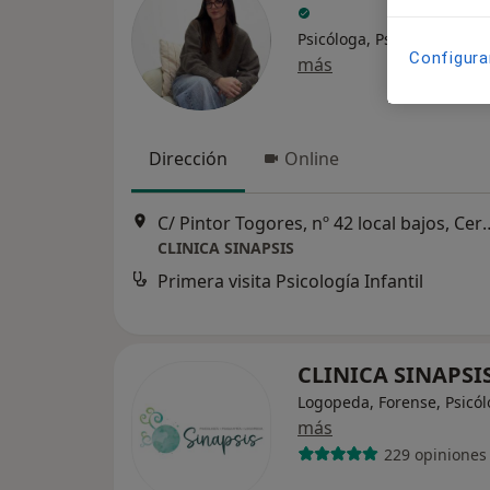
Psicóloga, Psicóloga infant
Configura
más
Dirección
Online
C/ Pintor Togores, nº 42 local 
CLINICA SINAPSIS
Primera visita Psicología Infantil
CLINICA SINAPSI
Logopeda, Forense, Psicó
más
229 opiniones